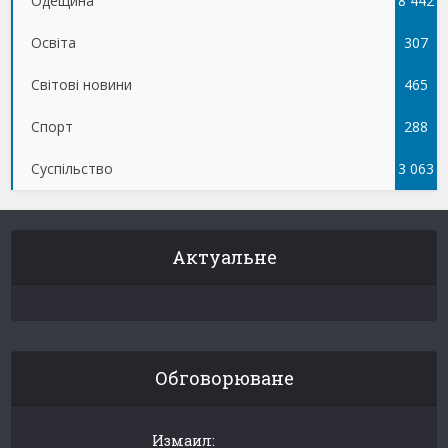
Одещина
8 442
Освіта
307
Світові новини
465
Спорт
288
Суспільство
3 063
Актуальне
Обговорюване
Измаил: