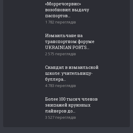
«Морречсервис»
возобновил выдачу
паспортов...
1 782 переглядів
Измаильчане на
транспортном форуме
UKRAINIAN PORTS...
2 575 переглядів
Скандал в измаильской
школе: учительницу-
буллера...
4 783 переглядів
Более 100 тысяч членов
экипажей круизных
лайнеров до...
3 527 переглядів