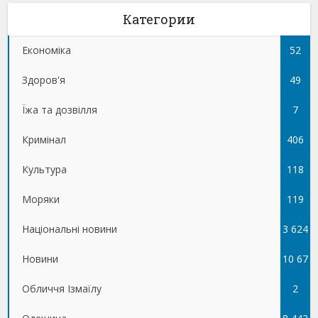
Категории
Економіка
52
Здоров'я
49
Їжа та дозвілля
7
Кримінал
406
Культура
118
Моряки
119
Національні новини
3 624
Новини
10 67
Обличчя Ізмаїлу
5
2