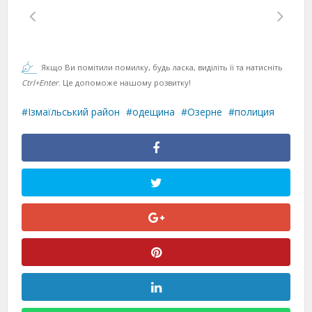
Якщо Ви помітили помилку, будь ласка, виділіть її та натисніть
Ctrl+Enter
. Це допоможе нашому розвитку!
Ізмаїльський район
одещина
Озерне
полиция