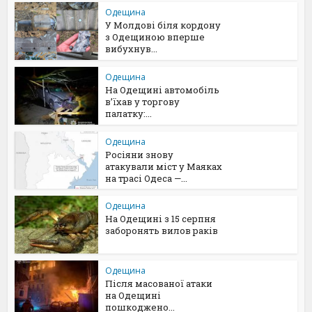
Одещина
У Молдові біля кордону
з Одещиною вперше
вибухнув...
Одещина
На Одещині автомобіль
в’їхав у торгову
палатку:...
Одещина
Росіяни знову
атакували міст у Маяках
на трасі Одеса —...
Одещина
На Одещині з 15 серпня
заборонять вилов раків
Одещина
Після масованої атаки
на Одещині
пошкоджено...