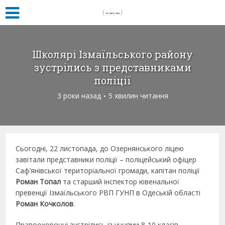
Школярі Ізмаїльського району
зустрілись з представниками
поліції
3 роки назад
5 хвилин читання
Сьогодні, 22 листопада, до Озернянського ліцею
завітали представники поліції – поліцейський офіцер
Саф’янівської територіальної громади, капітан поліції
Роман Топал
та старший інспектор ювенальної
превенції Ізмаїльського РВП ГУНП в Одеській області
Роман Кочколов
.
Правоохоронці зустрілись із учнями 8-10 класів.