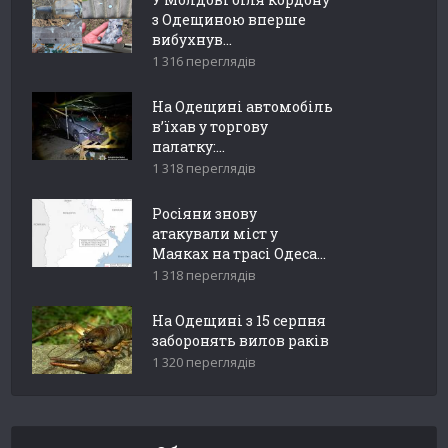
з Одещиною вперше
вибухнув...
1 316 переглядів
На Одещині автомобіль
в’їхав у торгову
палатку:...
1 318 переглядів
Росіяни знову
атакували міст у
Маяках на трасі Одеса...
1 318 переглядів
На Одещині з 15 серпня
заборонять вилов раків
1 320 переглядів