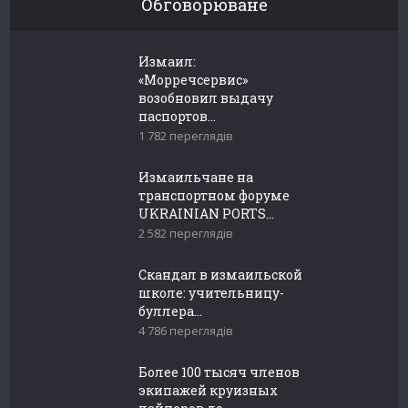
Обговорюване
Измаил:
«Морречсервис»
возобновил выдачу
паспортов...
1 782 переглядів
Измаильчане на
транспортном форуме
UKRAINIAN PORTS...
2 582 переглядів
Скандал в измаильской
школе: учительницу-
буллера...
4 786 переглядів
Более 100 тысяч членов
экипажей круизных