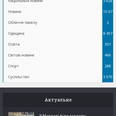
Національні новини
3 626
Новини
10 67
Обличчя Ізмаїлу
5
2
Одещина
8 457
Освіта
307
Світові новини
466
Спорт
288
Суспільство
3 070
Актуальне
У Молдові біля кордону