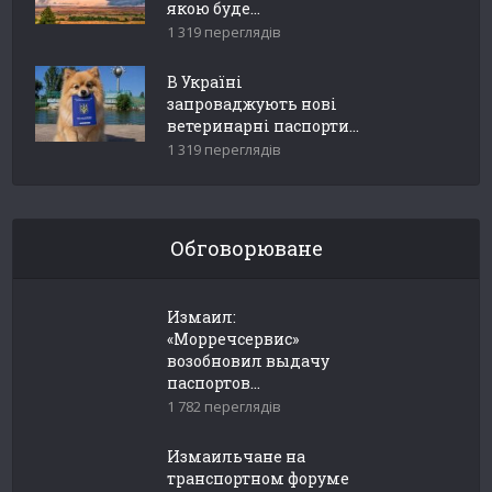
якою буде...
1 319 переглядів
В Україні
запроваджують нові
ветеринарні паспорти...
1 319 переглядів
Обговорюване
Измаил:
«Морречсервис»
возобновил выдачу
паспортов...
1 782 переглядів
Измаильчане на
транспортном форуме