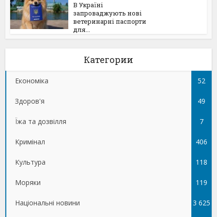
В Україні
запроваджують нові
ветеринарні паспорти
для...
Категории
Економіка
52
Здоров'я
49
Їжа та дозвілля
7
Кримінал
406
Культура
118
Моряки
119
Національні новини
3 625