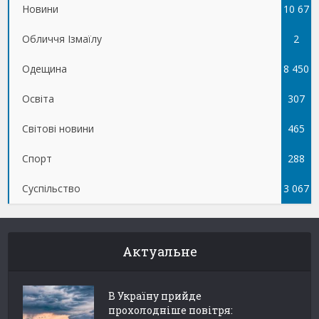
Новини
10 67
Обличчя Ізмаїлу
5
2
Одещина
8 450
Освіта
307
Світові новини
465
Спорт
288
Суспільство
3 067
Актуальне
В Україну прийде
прохолодніше повітря: