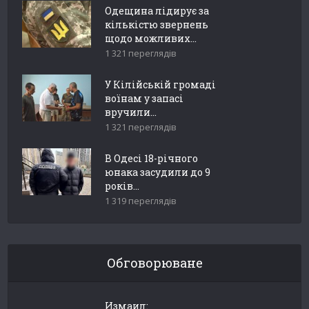
Одещина лідирує за
кількістю звернень
щодо можливих...
1 321 переглядів
У Кілійській громаді
воїнам у запасі
вручили...
1 321 переглядів
В Одесі 18-річного
юнака засудили до 9
років...
1 319 переглядів
Обговорюване
Измаил: