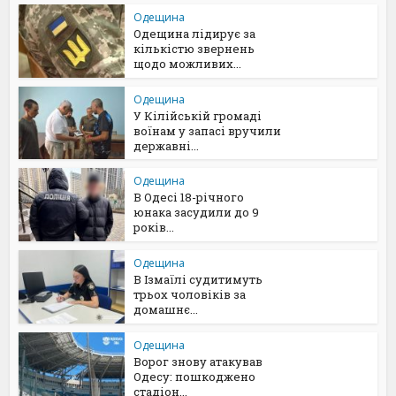
Одещина
Одещина лідирує за
кількістю звернень
щодо можливих...
Одещина
У Кілійській громаді
воїнам у запасі вручили
державні...
Одещина
В Одесі 18-річного
юнака засудили до 9
років...
Одещина
В Ізмаїлі судитимуть
трьох чоловіків за
домашнє...
Одещина
Ворог знову атакував
Одесу: пошкоджено
стадіон...