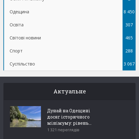
Одещина
8 450
Освіта
307
Світові новини
465
Спорт
288
Суспільство
3 067
Актуальне
Дунай на Одещині
досяг історичного
мінімуму: рівень...
1 321 переглядів