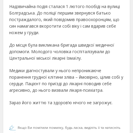
Надзвичайна подія сталася 1 лютого пообіді на вулиці
Болградська. До поліції першим звернувся батько
постраждалого, який повідомив правоохоронцям, що
син намагався вкоротити собі віку і сам вдарив себе
ножем у груди.
До місця була викликана бригада швидкої медичної
допомоги. Молодого чоловіка госпіталізували до
Центральної міської лікарні Ізмаїлу.
Медики діагностували у нього непроникаюче
поранення грудної клітини зліва – ймовірно, цілив собі у
сердце. Пацієнт по приїзді до лікарні поводив себе
агресивно, до нього визвали лікаря-психіатра.
Зараз його життю та здоров’ю нічого не загрожує.
Якщо Ви помітили помилку, будь ласка, виділіть її та натисніть