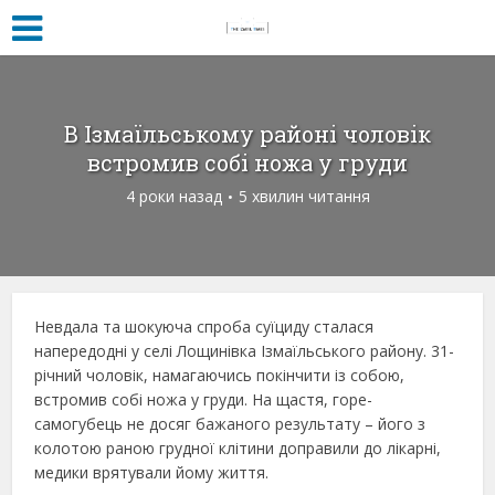
В Ізмаїльському районі чоловік
встромив собі ножа у груди
4 роки назад
5 хвилин читання
Невдала та шокуюча спроба суїциду сталася
напередодні у селі Лощинівка Ізмаїльського району. 31-
річний чоловік, намагаючись покінчити із собою,
встромив собі ножа у груди. На щастя, горе-
самогубець не досяг бажаного результату – його з
колотою раною грудної клітини доправили до лікарні,
медики врятували йому життя.