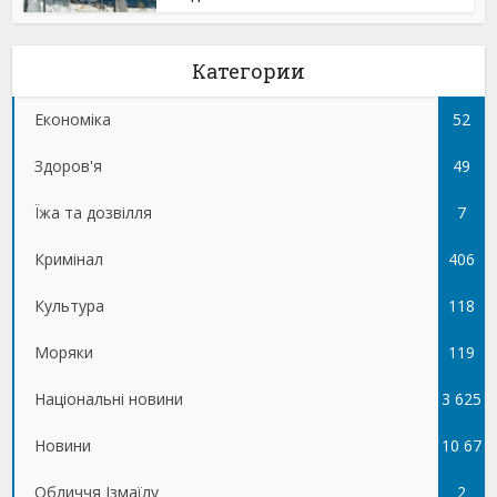
Категории
Економіка
52
Здоров'я
49
Їжа та дозвілля
7
Кримінал
406
Культура
118
Моряки
119
Національні новини
3 625
Новини
10 67
Обличчя Ізмаїлу
5
2