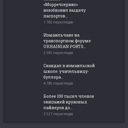
«Морречсервис»
возобновил выдачу
паспортов...
1 782 переглядів
Измаильчане на
транспортном форуме
UKRAINIAN PORTS...
2 581 переглядів
Скандал в измаильской
школе: учительницу-
буллера...
4 785 переглядів
Более 100 тысяч членов
экипажей круизных
лайнеров до...
3 527 переглядів