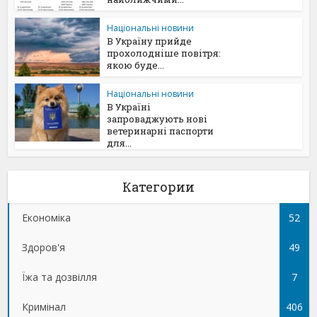
Національні новини
В Україну прийде
прохолодніше повітря:
якою буде...
Національні новини
В Україні
запроваджують нові
ветеринарні паспорти
для...
Категории
Економіка
52
Здоров'я
49
Їжа та дозвілля
7
Кримінал
406