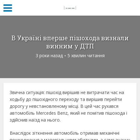
В Україні вперше пішохода визнали
винним у ДТП
3 роки назад
5 хвилин читання
Звична ситуація: пішохід вирішив не витрачати час на
ходьбу до пішохідного переходу та вирішив перейти
дорогу у невстановленому місці. В цей час рухався
автомобіль Mercedes Benz, який не помітив пішохода і
здійснив наїзд на нього.
Внаслідок зіткнення автомобіль отримав механічні
пошкодження з матеріальними збитками, а саме значну