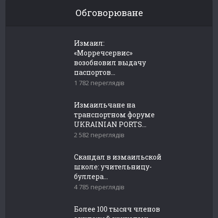
Обговорюване
Измаил:
«Морречсервис»
возобновил выдачу
паспортов...
1 782 переглядів
Измаильчане на
транспортном форуме
UKRAINIAN PORTS...
2 582 переглядів
Скандал в измаильской
школе: учительницу-
буллера...
4 785 переглядів
Более 100 тысяч членов