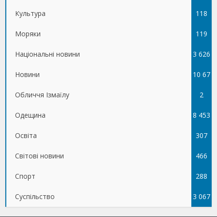
Культура
118
Моряки
119
Національні новини
3 626
Новини
10 67
Обличчя Ізмаїлу
5
2
Одещина
8 453
Освіта
307
Світові новини
466
Спорт
288
Суспільство
3 067