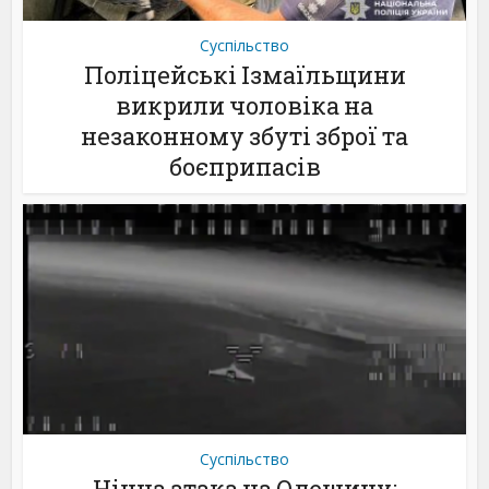
Суспільство
Поліцейські Ізмаїльщини
викрили чоловіка на
незаконному збуті зброї та
боєприпасів
Суспільство
Нічна атака на Одещину: