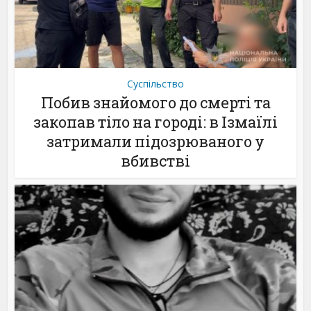
Суспільство
Побив знайомого до смерті та
закопав тіло на городі: в Ізмаїлі
затримали підозрюваного у
вбивстві