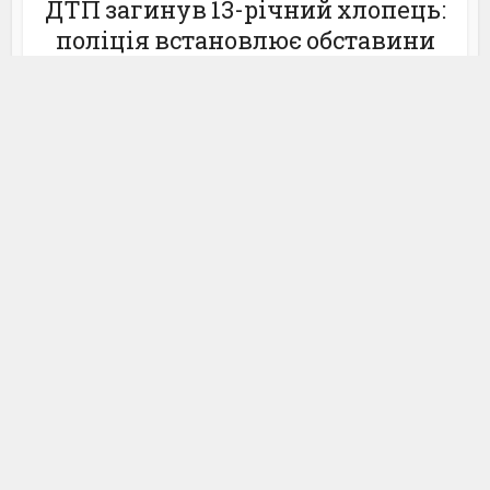
ДТП загинув 13-річний хлопець:
поліція встановлює обставини
трагедії
Суспільство
В Ізмаїлі триває ліквідація
наслідків нічної атаки:
комунальні служби та соціальні
працівники допомагають