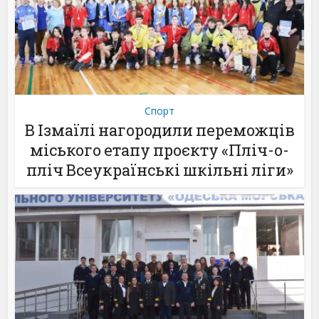
Спорт
В Ізмаїлі нагородили переможців
міського етапу проєкту «Пліч-о-
пліч Всеукраїнські шкільні ліги»