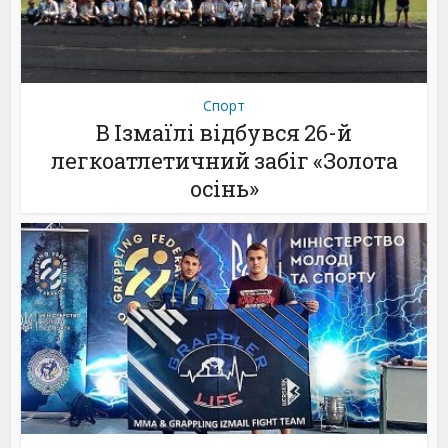
Спорт
В Ізмаїлі відбувся 26-й
легкоатлетичний забіг «Золота
осінь»