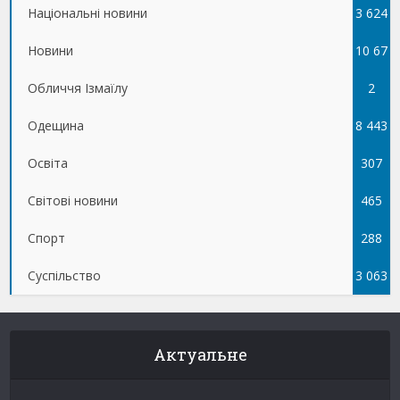
Національні новини
3 624
Новини
10 67
Обличчя Ізмаїлу
5
2
Одещина
8 443
Освіта
307
Світові новини
465
Спорт
288
Суспільство
3 063
Актуальне