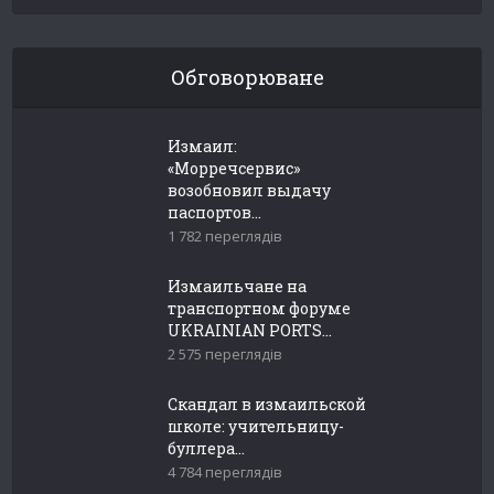
Обговорюване
Измаил:
«Морречсервис»
возобновил выдачу
паспортов...
1 782 переглядів
Измаильчане на
транспортном форуме
UKRAINIAN PORTS...
2 575 переглядів
Скандал в измаильской
школе: учительницу-
буллера...
4 784 переглядів