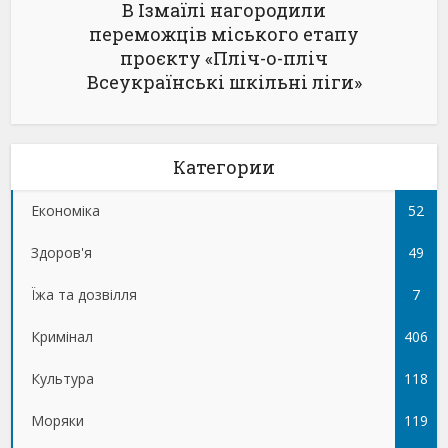
В Ізмаїлі нагородили
переможців міського етапу
проєкту «Пліч-о-пліч
Всеукраїнські шкільні ліги»
Категории
Економіка
52
Здоров'я
49
Їжа та дозвілля
7
Кримінал
406
Культура
118
Моряки
119