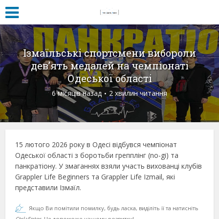
Ізмаїльські спортсмени вибороли
дев’ять медалей на чемпіонаті
Одеської області
6 місяців назад
2 хвилин читання
15 лютого 2026 року в Одесі відбувся чемпіонат
Одеської області з боротьби грепплінг (no-gi) та
панкратіону. У змаганнях взяли участь вихованці клубів
Grappler Life Beginners та Grappler Life Izmail, які
представили Ізмаїл.
Якщо Ви помітили помилку, будь ласка, виділіть її та натисніть
Ctrl+Enter
. Це допоможе нашому розвитку!