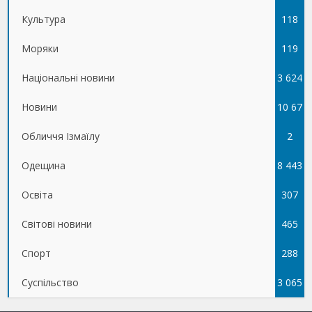
Культура
118
Моряки
119
Національні новини
3 624
Новини
10 67
Обличчя Ізмаїлу
5
2
Одещина
8 443
Освіта
307
Світові новини
465
Спорт
288
Суспільство
3 065