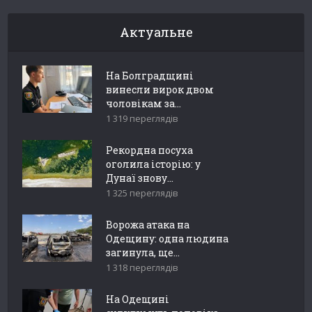
Актуальне
На Болградщині
винесли вирок двом
чоловікам за...
1 319 переглядів
Рекордна посуха
оголила історію: у
Дунаї знову...
1 325 переглядів
Ворожа атака на
Одещину: одна людина
загинула, ще...
1 318 переглядів
На Одещині