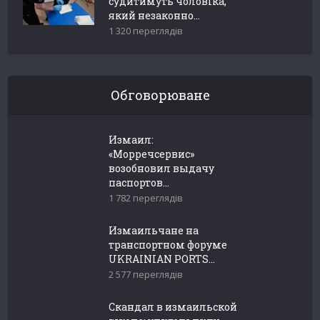
судитимуть чоловіка,
який незаконно...
1 320 переглядів
Обговорюване
Измаил:
«Морречсервис»
возобновил выдачу
паспортов...
1 782 переглядів
Измаильчане на
транспортном форуме
UKRAINIAN PORTS...
2 577 переглядів
Скандал в измаильской