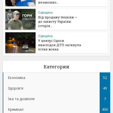
незаконно...
Одещина
Від продажу техніки —
до захисту України:
історія...
Одещина
У центрі Одеси
внаслідок ДТП загинула
літня жінка
Категории
Економіка
52
Здоров'я
49
Їжа та дозвілля
7
Кримінал
406