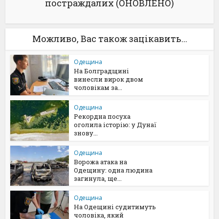
постраждалих (ОНОВЛЕНО)
Можливо, Вас також зацікавить...
Одещина
На Болградщині
винесли вирок двом
чоловікам за...
Одещина
Рекордна посуха
оголила історію: у Дунаї
знову...
Одещина
Ворожа атака на
Одещину: одна людина
загинула, ще...
Одещина
На Одещині судитимуть
чоловіка, який