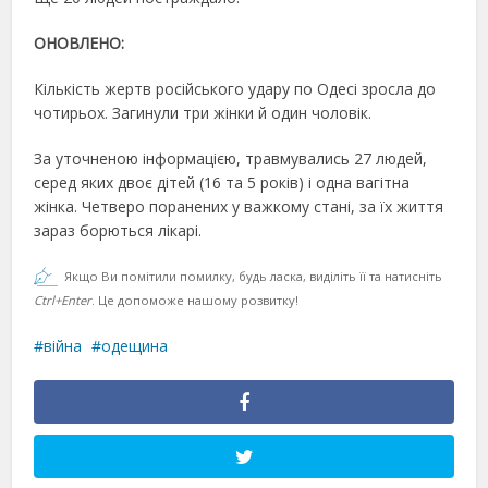
ОНОВЛЕНО:
Кількість жертв російського удару по Одесі зросла до
чотирьох. Загинули три жінки й один чоловік.
За уточненою інформацією, травмувались 27 людей,
серед яких двоє дітей (16 та 5 років) і одна вагітна
жінка. Четверо поранених у важкому стані, за їх життя
зараз борються лікарі.
Якщо Ви помітили помилку, будь ласка, виділіть її та натисніть
Ctrl+Enter
. Це допоможе нашому розвитку!
війна
одещина