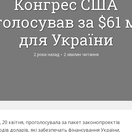
Конгрес США
олосував за $61
для України
2 роки назад
2 хвилин читання
, 20 квітня, проголосувала за пакет законопроектів
дів доларів, які забезпечать фінансування України,