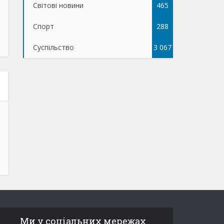
Світові новини
465
Спорт
288
Суспільство
3 067
Ми у соціальних мережах