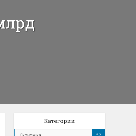
 млрд
Категории
Економіка
52