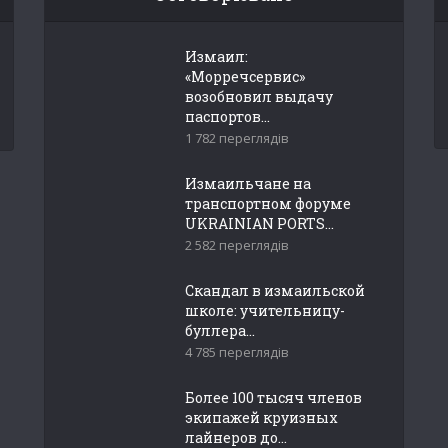
Измаил:
«Морречсервис»
возобновил выдачу
паспортов...
1 782 переглядів
Измаильчане на
транспортном форуме
UKRAINIAN PORTS...
2 582 переглядів
Скандал в измаильской
школе: учительницу-
буллера...
4 785 переглядів
Более 100 тысяч членов
экипажей круизных
лайнеров до...