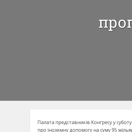
прог
Палата представників Конгресу у суботу
про іноземну допомогу на суму 95 мільяр