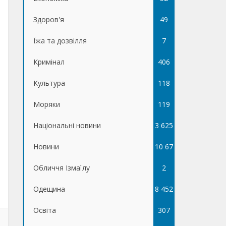
Здоров'я
49
Їжа та дозвілля
7
Кримінал
406
Культура
118
Моряки
119
Національні новини
3 625
Новини
10 67
Обличчя Ізмаїлу
5
2
Одещина
8 452
Освіта
307