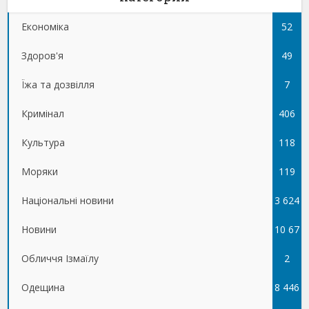
Економіка
52
Здоров'я
49
Їжа та дозвілля
7
Кримінал
406
Культура
118
Моряки
119
Національні новини
3 624
Новини
10 67
Обличчя Ізмаїлу
5
2
Одещина
8 446