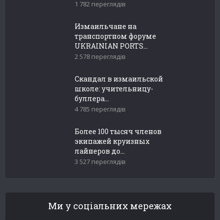
1 782 переглядів
Измаильчане на
транспортном форуме
UKRAINIAN PORTS...
2 578 переглядів
Скандал в измаильской
школе: учительницу-
буллера...
4 785 переглядів
Более 100 тысяч членов
экипажей круизных
лайнеров до...
3 527 переглядів
Ми у соціальних мережах