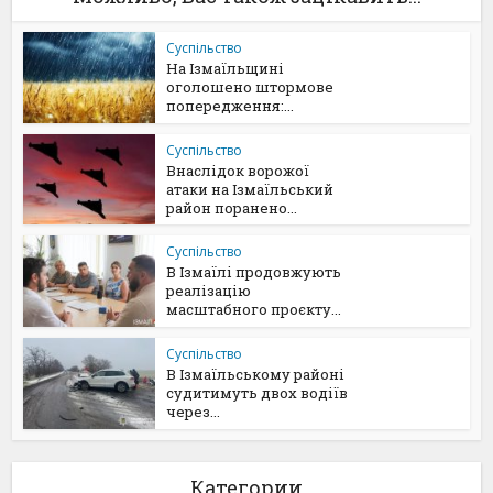
Суспільство
На Ізмаїльщині
оголошено штормове
попередження:...
Суспільство
Внаслідок ворожої
атаки на Ізмаїльський
район поранено...
Суспільство
В Ізмаїлі продовжують
реалізацію
масштабного проєкту...
Суспільство
В Ізмаїльському районі
судитимуть двох водіїв
через...
Категории