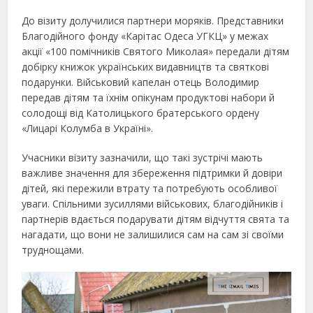
До візиту долучилися партнери моряків. Представники
Благодійного фонду «Карітас Одеса УГКЦ» у межах
акції «100 помічників Святого Миколая» передали дітям
добірку книжок українських видавництв та святкові
подарунки. Військовий капелан отець Володимир
передав дітям та їхнім опікунам продуктові набори й
солодощі від Католицького братерського ордену
«Лицарі Колумба в Україні».
Учасники візиту зазначили, що такі зустрічі мають
важливе значення для збереження підтримки й довіри
дітей, які пережили втрату та потребують особливої
уваги. Спільними зусиллями військових, благодійників і
партнерів вдається подарувати дітям відчуття свята та
нагадати, що вони не залишилися сам на сам зі своїми
труднощами.