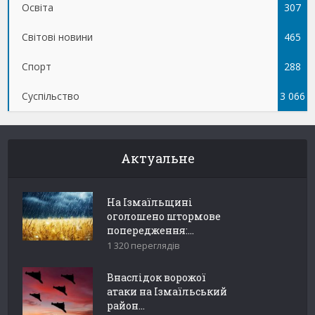
Освіта
307
Світові новини
465
Спорт
288
Суспільство
3 066
Актуальне
На Ізмаїльщині
оголошено штормове
попередження:...
1 320 переглядів
Внаслідок ворожої
атаки на Ізмаїльський
район...