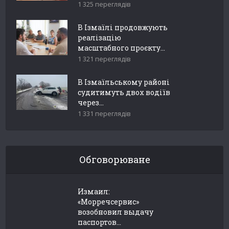
1 325 переглядів
В Ізмаїлі продовжують
реалізацію
масштабного проєкту...
1 321 переглядів
В Ізмаїльському районі
судитимуть двох водіїв
через...
1 331 переглядів
Обговорюване
Измаил:
«Морречсервис»
возобновил выдачу
паспортов...