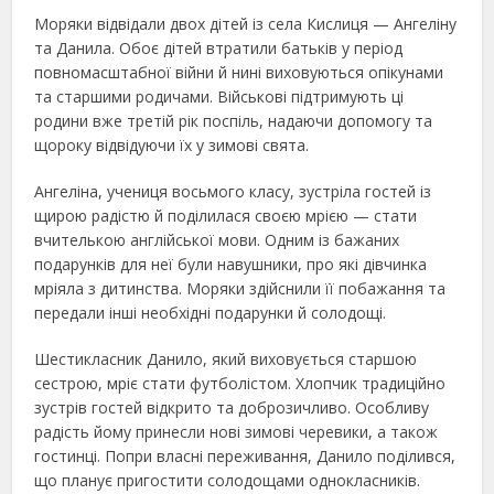
Моряки відвідали двох дітей із села Кислиця — Ангеліну
та Данила. Обоє дітей втратили батьків у період
повномасштабної війни й нині виховуються опікунами
та старшими родичами. Військові підтримують ці
родини вже третій рік поспіль, надаючи допомогу та
щороку відвідуючи їх у зимові свята.
Ангеліна, учениця восьмого класу, зустріла гостей із
щирою радістю й поділилася своєю мрією — стати
вчителькою англійської мови. Одним із бажаних
подарунків для неї були навушники, про які дівчинка
мріяла з дитинства. Моряки здійснили її побажання та
передали інші необхідні подарунки й солодощі.
Шестикласник Данило, який виховується старшою
сестрою, мріє стати футболістом. Хлопчик традиційно
зустрів гостей відкрито та доброзичливо. Особливу
радість йому принесли нові зимові черевики, а також
гостинці. Попри власні переживання, Данило поділився,
що планує пригостити солодощами однокласників.