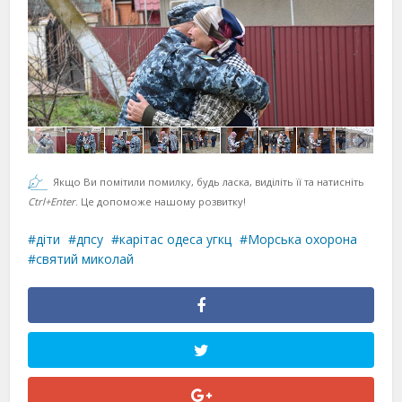
Якщо Ви помітили помилку, будь ласка, виділіть її та натисніть
Ctrl+Enter
. Це допоможе нашому розвитку!
діти
дпсу
карітас одеса угкц
Морська охорона
святий миколай