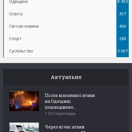
Одещина
8 453
Освіта
307
Світові новини
466
Спорт
288
Суспільство
3 067
Актуальне
Після масованої атаки
на Одещині
пошкоджено...
1 321 переглядів
Через нічні атаки