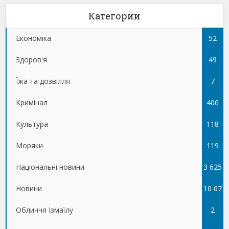
Категории
Економіка
52
Здоров'я
49
Їжа та дозвілля
7
Кримінал
406
Культура
118
Моряки
119
Національні новини
3 625
Новини
10 67
Обличчя Ізмаїлу
5
2