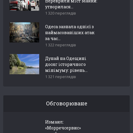
перекрили міст Маяки:
утворилася...
1 320 переглядів
Одеса зазнала однієї з
наймасованіших атак
за час...
1 322 переглядів
Дунай на Одещині
досяг історичного
мінімуму: рівень...
1 321 переглядів
Обговорюване
Измаил:
«Морречсервис»