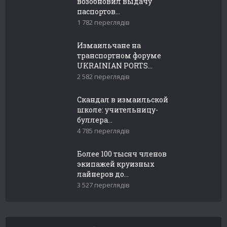
возобновил выдачу
паспортов...
1 782 переглядів
Измаильчане на
транспортном форуме
UKRAINIAN PORTS...
2 582 переглядів
Скандал в измаильской
школе: учительницу-
буллера...
4 785 переглядів
Более 100 тысяч членов
экипажей круизных
лайнеров до...
3 527 переглядів