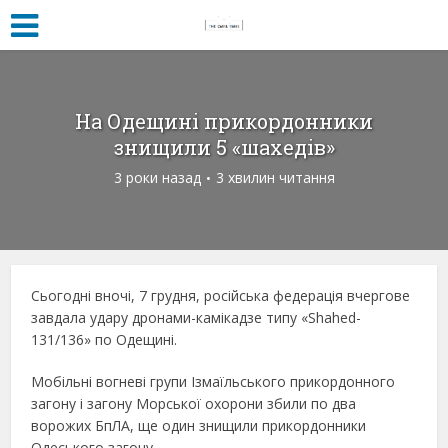
На Одещині прикордонники
знищили 5 «шахедів»
3 роки назад
3 хвилин читання
Сьогодні вночі, 7 грудня, російська федерація вчергове
завдала удару дронами-камікадзе типу «Shahed-
131/136» по Одещині.
Мобільні вогневі групи Ізмаїльського прикордонного
загону і загону Морської охорони збили по два
ворожих БпЛА, ще один знищили прикордонники
Одеського загону.