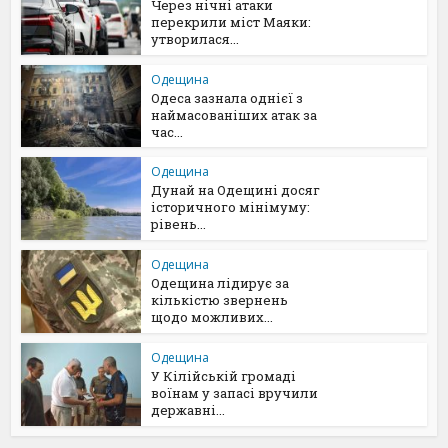
Через нічні атаки
перекрили міст Маяки:
утворилася...
Одещина
Одеса зазнала однієї з
наймасованіших атак за
час...
Одещина
Дунай на Одещині досяг
історичного мінімуму:
рівень...
Одещина
Одещина лідирує за
кількістю звернень
щодо можливих...
Одещина
У Кілійській громаді
воїнам у запасі вручили
державні...