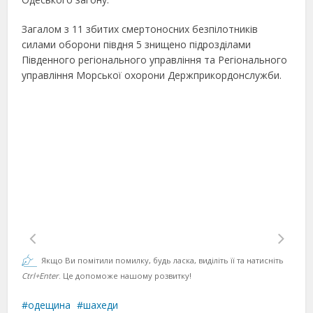
Загалом з 11 збитих смертоносних безпілотників
силами оборони півдня 5 знищено підрозділами
Південного регіонального управління та Регіонального
управління Морської охорони Держприкордонслужби.
Якщо Ви помітили помилку, будь ласка, виділіть її та натисніть
Ctrl+Enter
. Це допоможе нашому розвитку!
одещина
шахеди