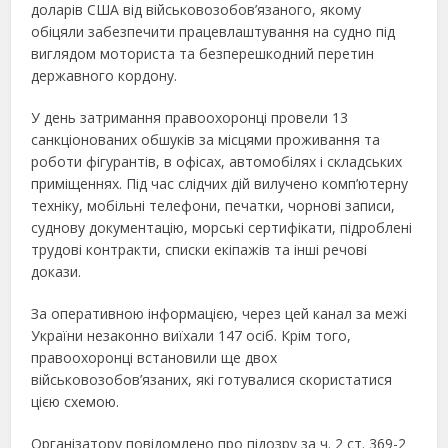
доларів США від військовозобов’язаного, якому
обіцяли забезпечити працевлаштування на судно під
виглядом моториста та безперешкодний перетин
державного кордону.
У день затримання правоохоронці провели 13
санкціонованих обшуків за місцями проживання та
роботи фігурантів, в офісах, автомобілях і складських
приміщеннях. Під час слідчих дій вилучено комп’ютерну
техніку, мобільні телефони, печатки, чорнові записи,
суднову документацію, морські сертифікати, підроблені
трудові контракти, списки екіпажів та інші речові
докази.
За оперативною інформацією, через цей канал за межі
України незаконно виїхали 147 осіб. Крім того,
правоохоронці встановили ще двох
військовозобов’язаних, які готувалися скористатися
цією схемою.
Організатору повідомлено про підозру за ч. 2 ст. 369-2