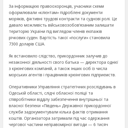
За інформацією правоохоронців, учасники схеми
оформлювали «клієнтам» підроблені документи
моряків, фіктивні трудові контракти та суднові ролі. Це
давало можливість військовозобов’язаним залишати
територію України під виглядом членів екіпажів
річкових суден. Вартість такої «послуги» становила
7300 доларів США.
Як встановило слідство, прикордонник залучив до
незаконної діяльності свого батька — директора однієї
з крюінгових компаній, а також інших осіб із числа
морських агентів і працівників крюінгових підприємств.
Оперативники Управління стратегічних розслідувань в
Одеській області, слідчі обласної поліції та
співробітники відділу забезпечення внутрішньої та
власної безпеки «Південь» Державної прикордонної
служби задокументували кілька фактів отримання
коштів. Організатора затримали під час одержання
чергової частини неправомірної вигоди — 6 тисяч