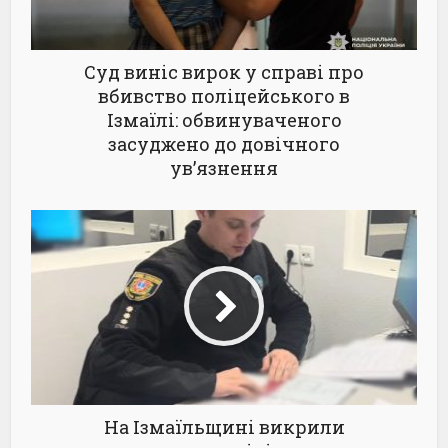
Суд виніс вирок у справі про
вбивство поліцейського в
Ізмаїлі: обвинуваченого
засуджено до довічного
ув’язнення
На Ізмаїльщині викрили