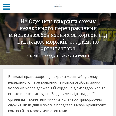
На Одещині викрили схему
незаконного переправлення
військовозобов’язаних за кордон під
виглядом моряків: затримано
організатора
1 місяць назад
15 хвилин читання
В Ізмаїлі правоохоронці викрили масштабну схему
незаконного переправлення військовозобов’язаних
чоловіків через державний кордон під виглядом членів
екіпажів річкових суден. За даними слідства, до її
організації причетний чинний інспектор прикордонної
служби, який діяв у змові з представниками крюінгових
компаній та морськими агентами.