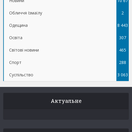
Новини
10 67
Обличчя Ізмаїлу
5
2
Одещина
8 443
Освіта
307
Світові новини
465
Спорт
288
Суспільство
3 063
Актуальне