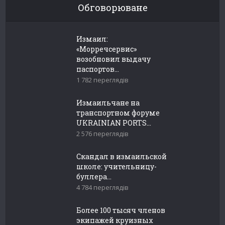
Обговорюване
Измаил:
«Морречсервис»
возобновил выдачу
паспортов...
1 782 переглядів
Измаильчане на
транспортном форуме
UKRAINIAN PORTS...
2 576 переглядів
Скандал в измаильской
школе: учительницу-
буллера...
4 784 переглядів
Более 100 тысяч членов
экипажей круизных