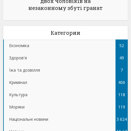
двох чоловіків на
незаконному збуті гранат
Категории
Економіка
52
Здоров'я
49
Їжа та дозвілля
7
Кримінал
406
Культура
118
Моряки
119
Національні новини
3 624