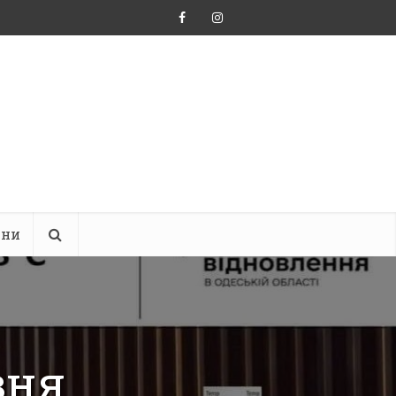
ини
вня