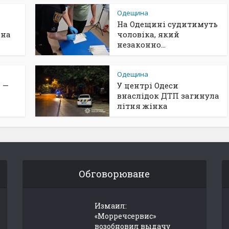
Одещина
На Одещині судитимуть
ина
чоловіка, який
незаконно...
Одещина
 —
У центрі Одеси
внаслідок ДТП загинула
літня жінка
Обговорюване
Измаил:
«Морречсервис»
возобновил выдачу