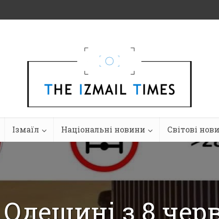
Ізмаїл
Національні новини
Світові нов
 Одещині з 8 чер