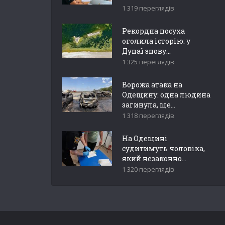
1 319 переглядів
Рекордна посуха
оголила історію: у
Дунаї знову...
1 325 переглядів
Ворожа атака на
Одещину: одна людина
загинула, ще...
1 318 переглядів
На Одещині
судитимуть чоловіка,
який незаконно...
1 320 переглядів