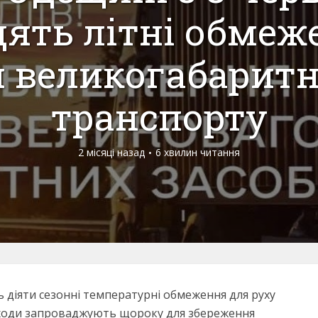
дять літні обмеж
 великогабарит
транспорту
2 місяці назад
6 хвилин читання
ь діяти сезонні температурні обмеження для руху
аходи запроваджують щороку для збереження