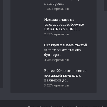
паспортов...
1 782 переглядів
Измаильчане на
транспортном форуме
UKRAINIAN PORTS...
2 577 переглядів
Скандал в измаильской
школе: учительницу-
буллера...
4 784 переглядів
Более 100 тысяч членов
экипажей круизных
лайнеров до...
3 527 переглядів