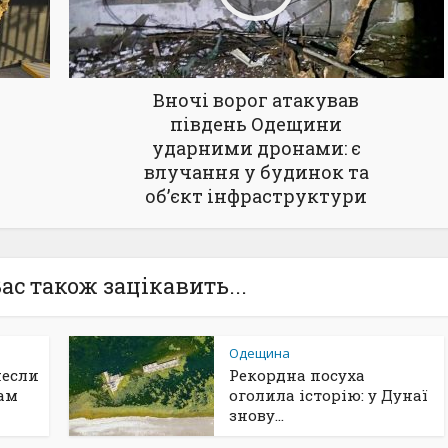
Вночі ворог атакував
південь Одещини
ударними дронами: є
влучання у будинок та
об’єкт інфраструктури
ас також зацікавить...
Одещина
несли
Рекордна посуха
ам
оголила історію: у Дунаї
знову...