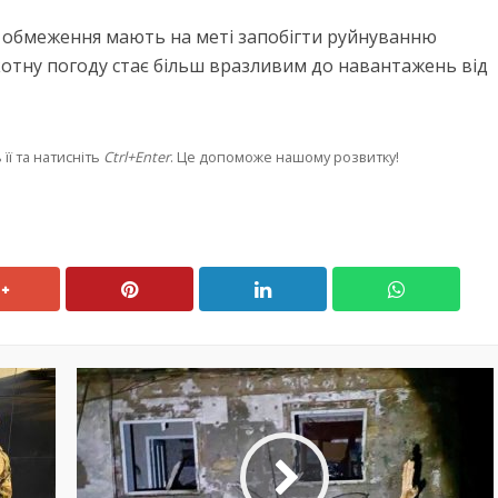
 обмеження мають на меті запобігти руйнуванню
котну погоду стає більш вразливим до навантажень від
її та натисніть
Ctrl+Enter
. Це допоможе нашому розвитку!