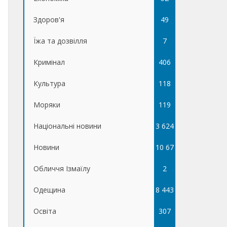
Здоров'я
49
Їжа та дозвілля
7
Кримінал
406
Культура
118
Моряки
119
Національні новини
3 624
Новини
10 67
Обличчя Ізмаїлу
5
2
Одещина
8 443
Освіта
307