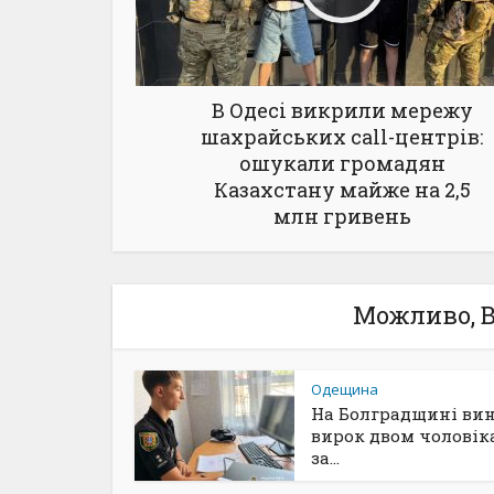
В Одесі викрили мережу
шахрайських call-центрів:
ошукали громадян
Казахстану майже на 2,5
млн гривень
Можливо, В
Одещина
На Болградщині ви
вирок двом чоловік
за...