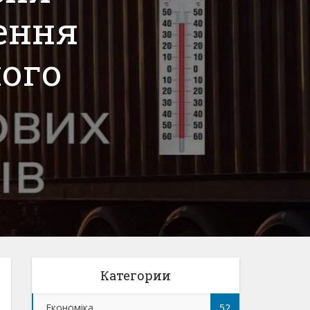
ення
ного
Категории
Економіка
52