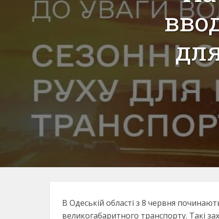
вво
для
В Одеській області з 8 червня починают
великогабаритного транспорту. Такі з