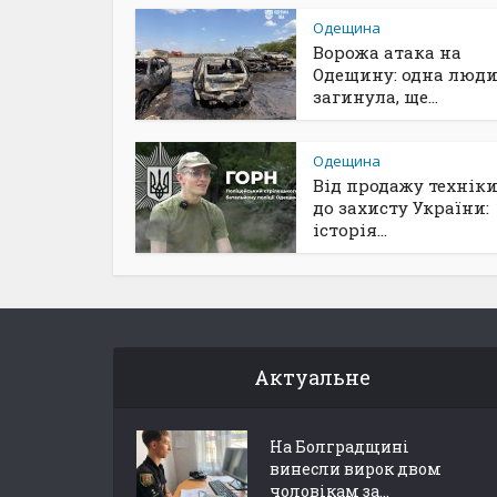
Одещина
Ворожа атака на
Одещину: одна люд
загинула, ще...
Одещина
Від продажу техніки
до захисту України:
історія...
Актуальне
На Болградщині
винесли вирок двом
чоловікам за...