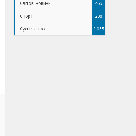
Світові новини
465
Спорт
288
Суспільство
3 065