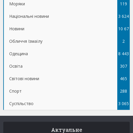
Моряки
119
Національні новини
3 624
Новини
10 67
Обличчя Ізмаїлу
5
2
Одещина
8 443
Освіта
307
Світові новини
465
Спорт
288
Суспільство
3 065
Актуальне