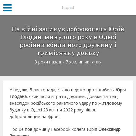
На війні загинув доброволець Юрій
Глодан: минулого року в Одесі
росіяни вбили його дружину і
тримісячну доньку
3 роки назад
7 хвилин читання
У неділю, 5 листопада, стало відомо про загибель
Юрія
Глодана
, який після втрати дружини, доньки та тещі
внаслідок російського ракетного удару по житловому
будинку в Одесі 23 квітня 2022 року пішов
добровольцем на фронт
Про це повідомив у Facebook колега Юрія
Олександр
Яковенко
.