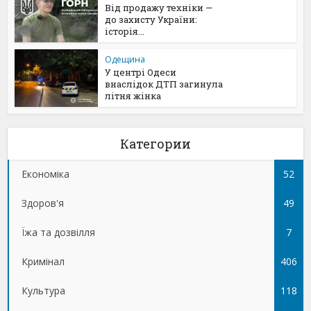
Від продажу техніки —
до захисту України:
історія...
Одещина
У центрі Одеси
внаслідок ДТП загинула
літня жінка
Категории
Економіка
52
Здоров'я
49
Їжа та дозвілля
7
Кримінал
406
Культура
118