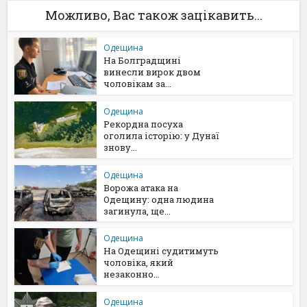
Можливо, Вас також зацікавить...
Одещина
На Болградщині
винесли вирок двом
чоловікам за...
Одещина
Рекордна посуха
оголила історію: у Дунаї
знову...
Одещина
Ворожа атака на
Одещину: одна людина
загинула, ще...
Одещина
На Одещині судитимуть
чоловіка, який
незаконно...
Одещина