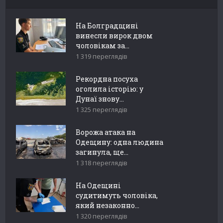
На Болградщині
винесли вирок двом
чоловікам за...
1 319 переглядів
Рекордна посуха
оголила історію: у
Дунаї знову...
1 325 переглядів
Ворожа атака на
Одещину: одна людина
загинула, ще...
1 318 переглядів
На Одещині
судитимуть чоловіка,
який незаконно...
1 320 переглядів