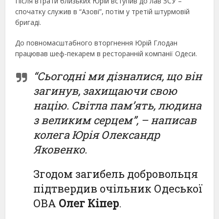
Після втрати близьких Юрій вступив до лав ЗСУ –
спочатку служив в “Азові”, потім у третій штурмовій
бригаді.
До повномасштабного вторгнення Юрій Глодан
працював шеф-пекарем в ресторанній компанії Одеси.
“Сьогодні ми дізналися, що він
загинув, захищаючи свою
націю. Світла памʼять, людина
з великим серцем”, – написав
колега Юрія Олександр
Яковенко.
Згодом загибель добровольця
підтвердив очільник Одеської
ОВА
Олег Кіпер
.