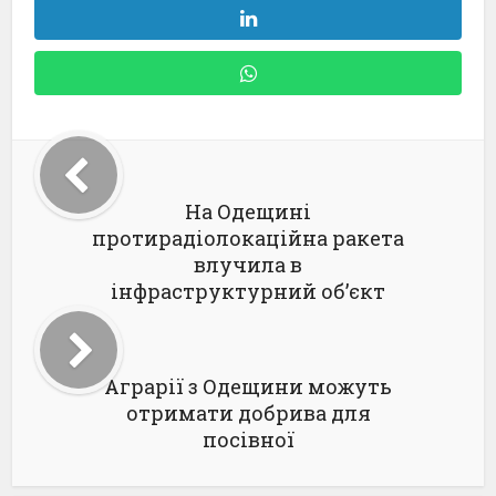
На Одещині
протирадіолокаційна ракета
влучила в
інфраструктурний об’єкт
Аграрії з Одещини можуть
отримати добрива для
посівної