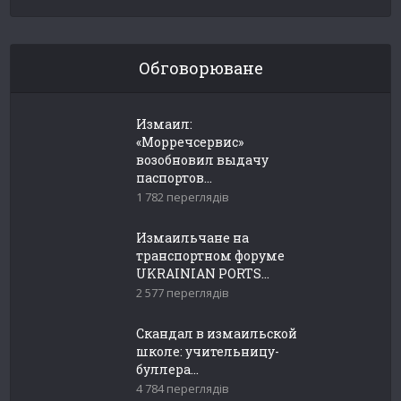
Обговорюване
Измаил:
«Морречсервис»
возобновил выдачу
паспортов...
1 782 переглядів
Измаильчане на
транспортном форуме
UKRAINIAN PORTS...
2 577 переглядів
Скандал в измаильской
школе: учительницу-
буллера...
4 784 переглядів