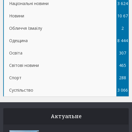
Національні новини
3 624
Новини
10 67
Обличчя Ізмаїлу
5
2
Одещина
8 444
Освіта
307
Світові новини
465
Спорт
288
Суспільство
3 066
Актуальне