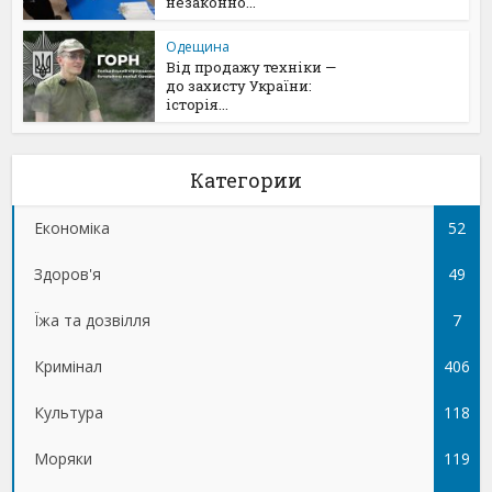
незаконно...
Одещина
Від продажу техніки —
до захисту України:
історія...
Категории
Економіка
52
Здоров'я
49
Їжа та дозвілля
7
Кримінал
406
Культура
118
Моряки
119