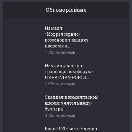
Обговорюване
Измаил:
«Морречсервис»
возобновил выдачу
паспортов...
1 782 переглядів
Измаильчане на
транспортном форуме
UKRAINIAN PORTS...
2 578 переглядів
Скандал в измаильской
школе: учительницу-
буллера...
4 785 переглядів
Более 100 тысяч членов