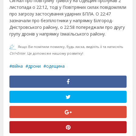
Сигнал про повітряну тривогу на Одещині пролунав 2
листопада о 22:12, тоді у Повітряних силах повідомляли
про загрозу застосування ударних БПЛА. О 22:47
зазначали про безпілотники у напрямку Білгород-
Дністровського району, о 22:58 попереджали про другу
групу дронів у напрямку Ізмаїльського району.
Якщо Ви помітили помилку, будь ласка, виділіть її та натисніть
Ctrl+Enter
. Це допоможе нашому розвитку!
війна
дрони
одещина