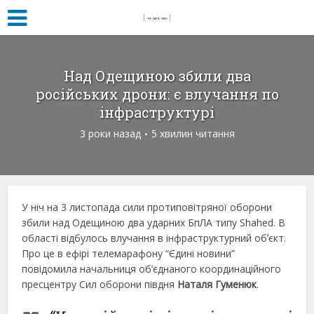
Над Одещиною збили два
російських дрони: є влучання по
інфраструктурі
3 роки назад
5 хвилин читання
У ніч на 3 листопада сили протиповітряної оборони
збили над Одещиною два ударних БпЛА типу Shahed. В
області відбулось влучання в інфраструктурний обʼєкт.
Про це в ефірі телемарафону “Єдині новини”
повідомила начальниця об’єднаного координаційного
пресцентру Сил оборони півдня
Наталя Гуменюк
.