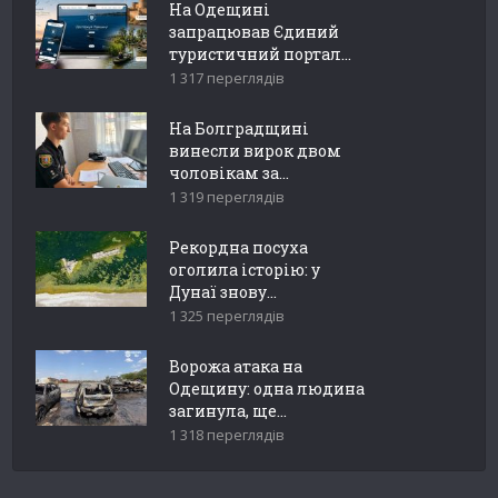
На Одещині
запрацював Єдиний
туристичний портал...
1 317 переглядів
На Болградщині
винесли вирок двом
чоловікам за...
1 319 переглядів
Рекордна посуха
оголила історію: у
Дунаї знову...
1 325 переглядів
Ворожа атака на
Одещину: одна людина
загинула, ще...
1 318 переглядів