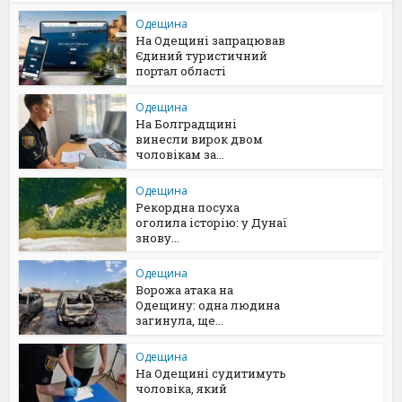
Одещина
На Одещині запрацював
Єдиний туристичний
портал області
Одещина
На Болградщині
винесли вирок двом
чоловікам за...
Одещина
Рекордна посуха
оголила історію: у Дунаї
знову...
Одещина
Ворожа атака на
Одещину: одна людина
загинула, ще...
Одещина
На Одещині судитимуть
чоловіка, який