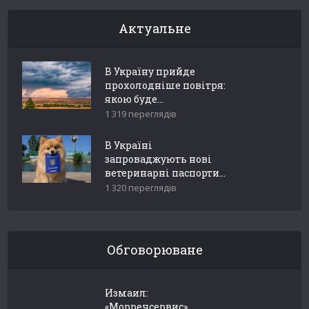
Актуальне
В Україну прийде
прохолодніше повітря:
якою буде...
1 319 переглядів
В Україні
запроваджують нові
ветеринарні паспорти...
1 320 переглядів
Обговорюване
Измаил:
«Морречсервис»