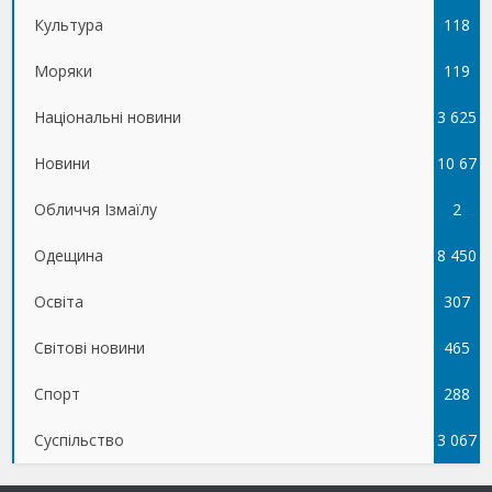
Культура
118
Моряки
119
Національні новини
3 625
Новини
10 67
Обличчя Ізмаїлу
5
2
Одещина
8 450
Освіта
307
Світові новини
465
Спорт
288
Суспільство
3 067