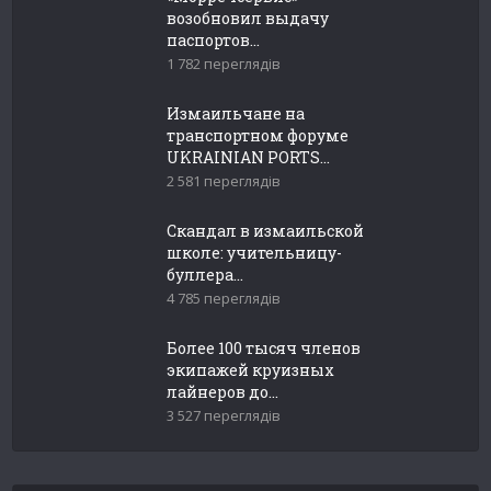
возобновил выдачу
паспортов...
1 782 переглядів
Измаильчане на
транспортном форуме
UKRAINIAN PORTS...
2 581 переглядів
Скандал в измаильской
школе: учительницу-
буллера...
4 785 переглядів
Более 100 тысяч членов
экипажей круизных
лайнеров до...
3 527 переглядів