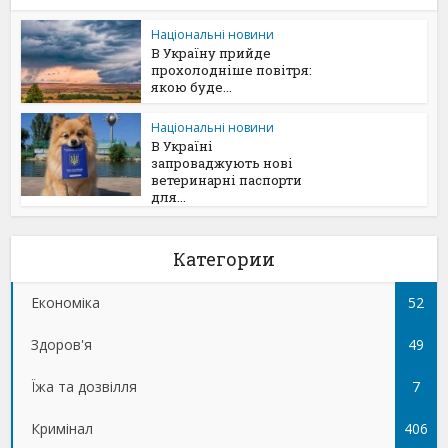
Національні новини
В Україну прийде
прохолодніше повітря:
якою буде...
Національні новини
В Україні
запроваджують нові
ветеринарні паспорти
для...
Категории
Економіка
52
Здоров'я
49
Їжа та дозвілля
7
Кримінал
406