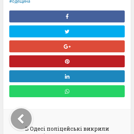
одещина
В Одесі поліцейські викрили