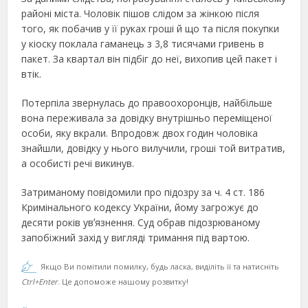
районі міста. Чоловік пішов слідом за жінкою після
того, як побачив у її руках гроші й що та після покупки
у кіоску поклала гаманець з 3,8 тисячами гривень в
пакет. За квартал він підбіг до неї, вихопив цей пакет і
втік.
Потерпіла звернулась до правоохоронців, найбільше
вона переживала за довідку внутрішньо переміщеної
особи, яку вкрали. Впродовж двох годин чоловіка
знайшли, довідку у нього вилучили, гроші той витратив,
а особисті речі викинув.
Затриманому повідомили про підозру за
ч. 4 ст. 186
Кримінального кодексу України, йому загрожує до
десяти років увʼязнення. Суд обрав підозрюваному
запобіжний захід у вигляді тримання під вартою.
Якщо Ви помітили помилку, будь ласка, виділіть її та натисніть
Ctrl+Enter
. Це допоможе нашому розвитку!