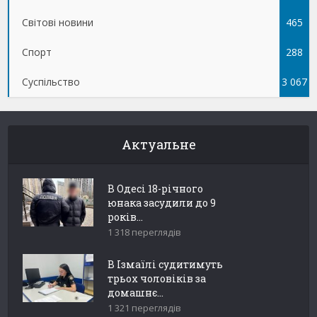
Світові новини
465
Спорт
288
Суспільство
3 067
Актуальне
В Одесі 18-річного
юнака засудили до 9
років...
1 318 переглядів
В Ізмаїлі судитимуть
трьох чоловіків за
домашнє...
1 321 переглядів