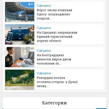
Одещина
Ворог знову атакував
Одесу: пошкоджено
стадіон...
Одещина
На Одещині запрацював
Єдиний туристичний
портал області
Одещина
На Болградщині
винесли вирок двом
чоловікам за...
Одещина
Рекордна посуха
оголила історію: у Дунаї
знову...
Категории