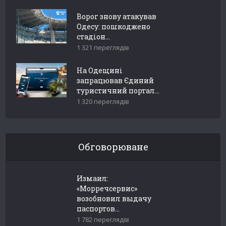
Ворог знову атакував
Одесу: пошкоджено
стадіон...
1 321 переглядів
На Одещині
запрацював Єдиний
туристичний портал...
1 320 переглядів
Обговорюване
Измаил:
«Морречсервис»
возобновил выдачу
паспортов...
1 782 переглядів