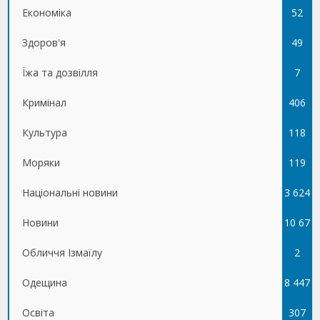
Економіка
52
Здоров'я
49
Їжа та дозвілля
7
Кримінал
406
Культура
118
Моряки
119
Національні новини
3 624
Новини
10 67
Обличчя Ізмаїлу
5
2
Одещина
8 447
Освіта
307