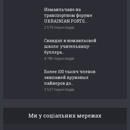
Измаильчане на
транспортном форуме
UKRAINIAN PORTS...
2 579 переглядів
Скандал в измаильской
школе: учительницу-
буллера...
4 785 переглядів
Более 100 тысяч членов
экипажей круизных
лайнеров до...
3 527 переглядів
Ми у соціальних мережах