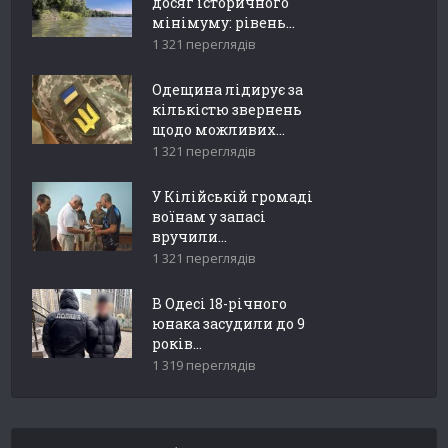
досяг історичного
мінімуму: рівень...
1 321 переглядів
Одещина лідирує за
кількістю звернень
щодо можливих...
1 321 переглядів
У Кілійській громаді
воїнам у запасі
вручили...
1 321 переглядів
В Одесі 18-річного
юнака засудили до 9
років...
1 319 переглядів