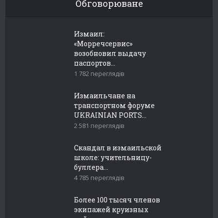
Обговорюване
Измаил:
«Морречсервис»
возобновил выдачу
паспортов...
1 782 переглядів
Измаильчане на
транспортном форуме
UKRAINIAN PORTS...
2 581 переглядів
Скандал в измаильской
школе: учительницу-
буллера...
4 785 переглядів
Более 100 тысяч членов
экипажей круизных