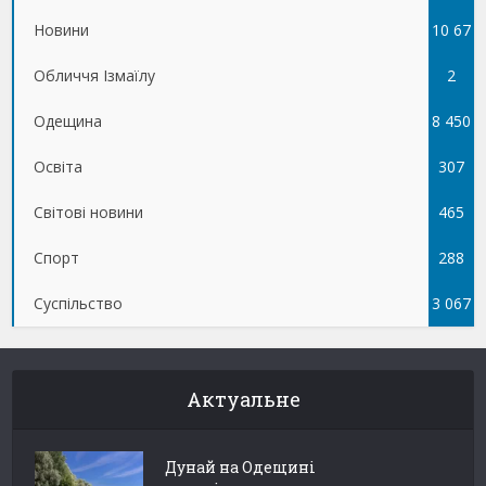
Новини
10 67
Обличчя Ізмаїлу
5
2
Одещина
8 450
Освіта
307
Світові новини
465
Спорт
288
Суспільство
3 067
Актуальне
Дунай на Одещині