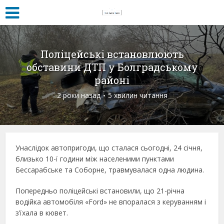
Поліцейські встановлюють
обставини ДТП у Болградському
районі
2 роки назад
5 хвилин читання
Унаслідок автопригоди, що сталася сьогодні, 24 січня,
близько 10-ї години між населеними пунктами
Бессарабське та Соборне, травмувалася одна людина.
Попередньо поліцейські встановили, що 21-річна
водійка автомобіля «Ford» не впоралася з керуванням і
з’їхала в кювет.