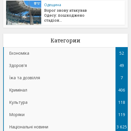
Одещина
Ворог знову атакував
Одесу: пошкоджено
стадіон...
Категории
Економіка
52
Здоров'я
49
Їжа та дозвілля
7
Кримінал
406
Культура
118
Моряки
119
Національні новини
3 625