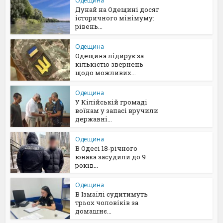
Одещина
Дунай на Одещині досяг
історичного мінімуму:
рівень...
Одещина
Одещина лідирує за
кількістю звернень
щодо можливих...
Одещина
У Кілійській громаді
воїнам у запасі вручили
державні...
Одещина
В Одесі 18-річного
юнака засудили до 9
років...
Одещина
В Ізмаїлі судитимуть
трьох чоловіків за
домашнє...