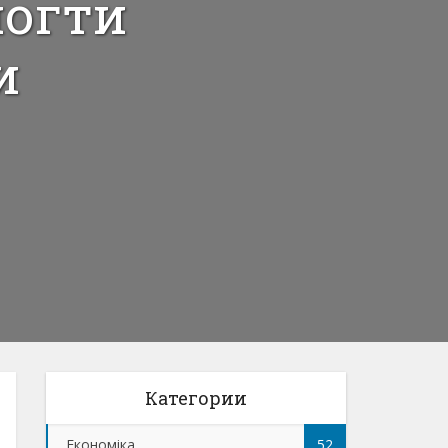
могти
и
Категории
Економіка
52