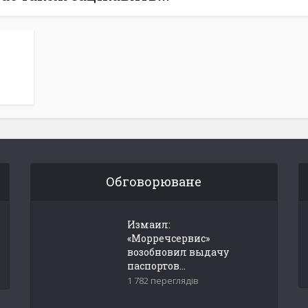
Обговорюване
Измаил:
«Морречсервис»
возобновил выдачу
паспортов...
1 782 переглядів