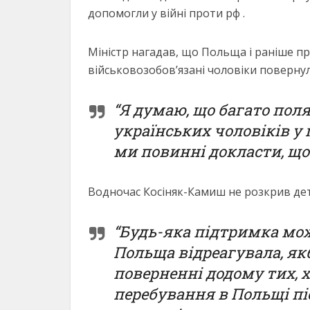
допомогли у війні проти рф .
Міністр нагадав, що Польща і раніше п
військовозобов’язані чоловіки поверну
“Я думаю, що багато пол
українських чоловіків у г
ми повинні докласти, щоб
Водночас Косіняк-Камиш не розкрив дет
“Будь-яка підтримка можл
Польща відреагувала, як
поверненні додому тих, 
перебування в Польщі піс