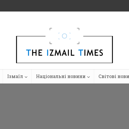
Ізмаїл
Національні новини
Світові нов