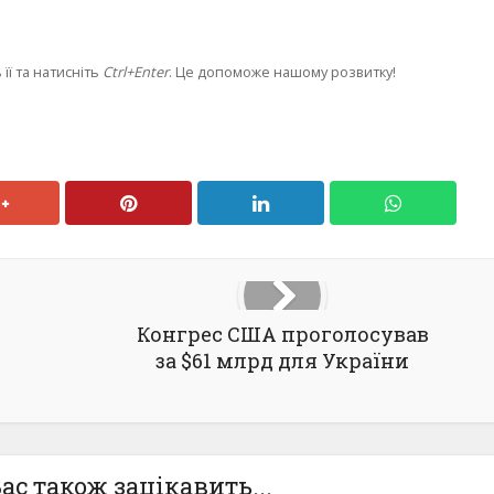
її та натисніть
Ctrl+Enter
. Це допоможе нашому розвитку!
Конгрес США проголосував
за $61 млрд для України
ас також зацікавить...