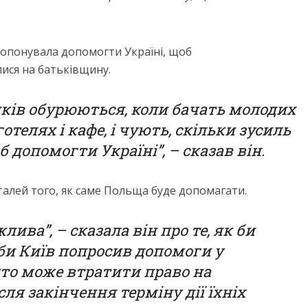
ропонувала допомогти Україні, щоб
лися на батьківщину.
яків обурюються, коли бачать молодих
отелях і кафе, і чують, скільки зусиль
 допомогти Україні”, – сказав він.
алей того, як саме Польща буде допомагати.
ива”, – сказала він про те, як би
би Київ попросив допомоги у
хто може втратити право на
ля закінчення терміну дії їхніх