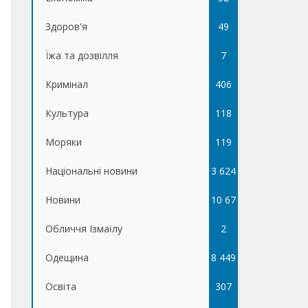
Здоров'я
49
Їжа та дозвілля
7
Кримінал
406
Культура
118
Моряки
119
Національні новини
3 624
Новини
10 67
Обличчя Ізмаїлу
5
2
Одещина
8 449
Освіта
307