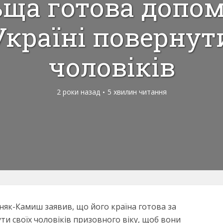
ща готова допо
Україні повернут
чоловіків
2 роки назад
5 хвилин читання
няк-Камиш заявив, що його країна готова за
ти своїх чоловіків призовного віку, щоб вони