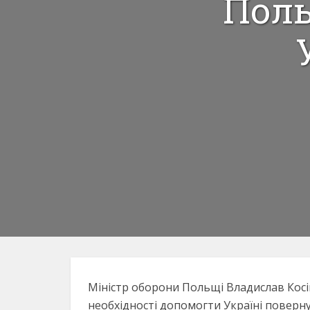
Поль
Міністр оборони Польщі Владислав Косі
необхідності допомогти Україні поверну