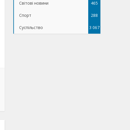
Світові новини
465
Спорт
288
Суспільство
3 067