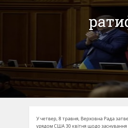
рати
У четвер, 8 травня, Верховна Рада затв
урядом США 30 квітня щодо заснування 