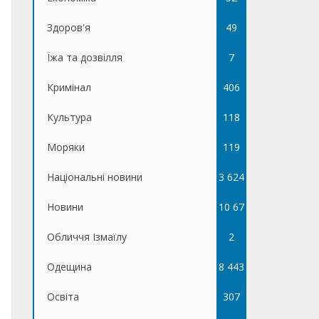
Здоров'я
49
Їжа та дозвілля
7
Кримінал
406
Культура
118
Моряки
119
Національні новини
3 624
Новини
10 67
Обличчя Ізмаїлу
5
2
Одещина
8 443
Освіта
307