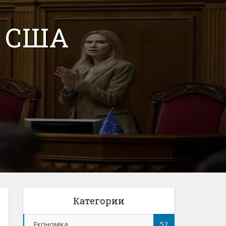
і США
Категории
Економіка
52