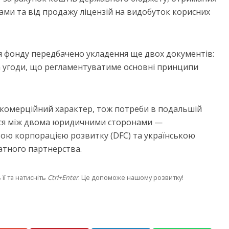
ами та від продажу ліцензій на видобуток корисних
ня фонду передбачено укладення ще двох документів:
 угоди, що регламентуватиме основні принципи
 комерційний характер, тож потреби в подальшій
ться між двома юридичними сторонами —
ю корпорацією розвитку (DFC) та українською
тного партнерства.
її та натисніть
Ctrl+Enter
. Це допоможе нашому розвитку!