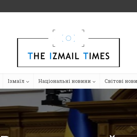
Ізмаїл
Національні новини
Світові нов