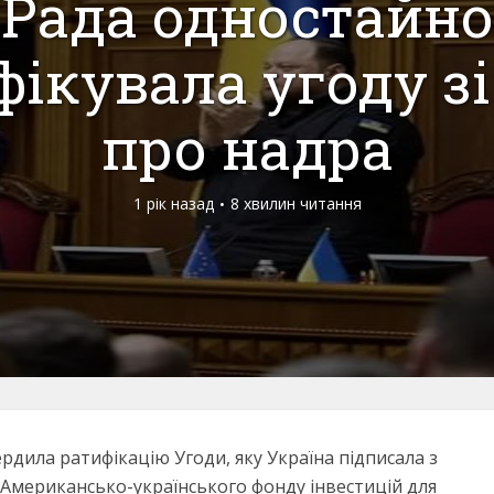
Рада одностайно
фікувала угоду з
про надра
1 рік назад
8 хвилин читання
ердила ратифікацію Угоди, яку Україна підписала з
Американсько-українського фонду інвестицій для