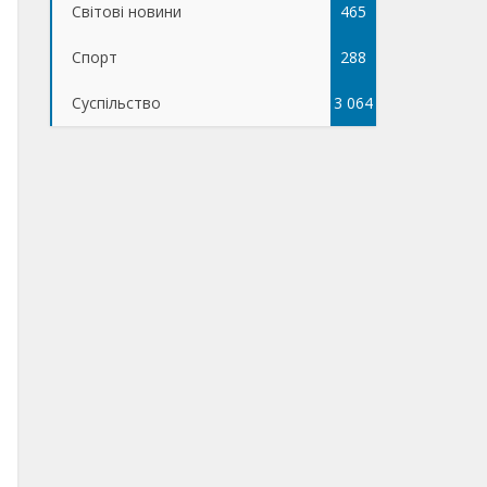
Світові новини
465
Спорт
288
Суспільство
3 064