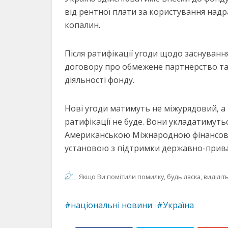
від рентної плати за користування надр
копалин.
Після ратифікації угоди щодо заснуван
договору про обмежене партнерство та
діяльності фонду.
Нові угоди матимуть не міжурядовий, а
ратифікації не буде. Вони укладатиму
Американською Міжнародною фінансово
установою з підтримки державно-прива
Якщо Ви помітили помилку, будь ласка, виділіть 
національні новини
Україна