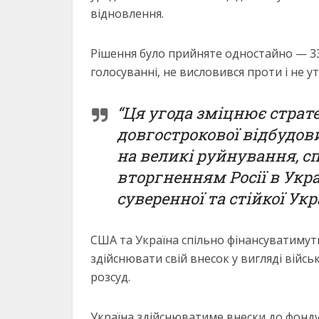
відновлення.
Рішення було прийняте одностайно — 338 
голосуванні, не висловився проти і не у
“Ця угода зміцнює страт
довгострокової відбудови
на великі руйнування, 
вторгненням Росії в Укра
суверенної та стійкої Укр
США та Україна спільно фінансуватиму
здійснювати свій внесок у вигляді вій
розсуд.
Україна здійснюватиме внески до фонд