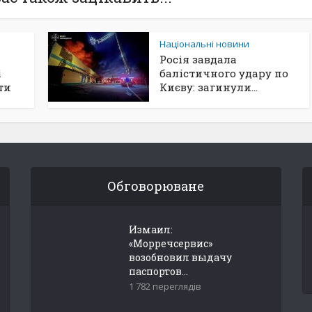
Національні новини
Росія завдала
і
балістичного удару по
ти
Києву: загинули...
Обговорюване
Измаил:
«Морречсервис»
возобновил выдачу
паспортов...
1 782 переглядів