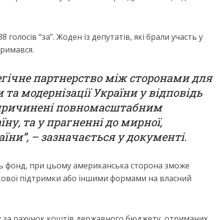
голосів “за”. Жоден із депутатів, які брали участь у
тримався.
егічне партнерство між сторонами для
 та модернізації України у відповідь
спричинені повномасштабним
їну, та у прагненні до мирної,
аїни”, – зазначається у документі.
ть фонд, при цьому американська сторона зможе
ськової підтримки або іншими формами на власний
у за рахунок коштів державного бюджету, отриманих