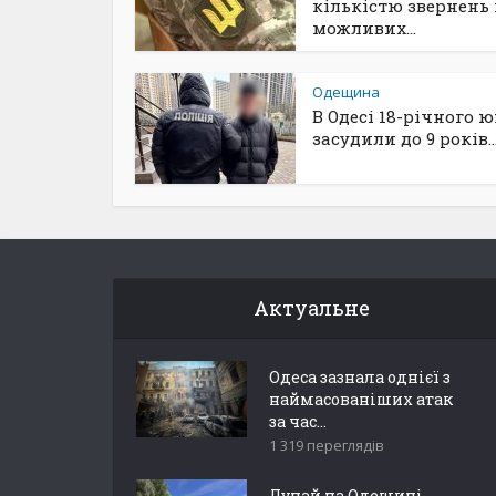
кількістю звернень
можливих...
Одещина
В Одесі 18-річного 
засудили до 9 років..
Актуальне
Одеса зазнала однієї з
наймасованіших атак
за час...
1 319 переглядів
Дунай на Одещині