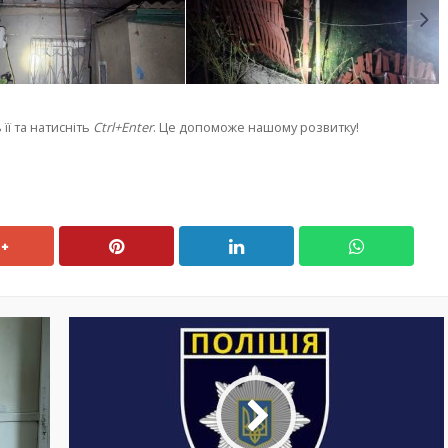
її та натисніть
Ctrl+Enter
. Це допоможе нашому розвитку!