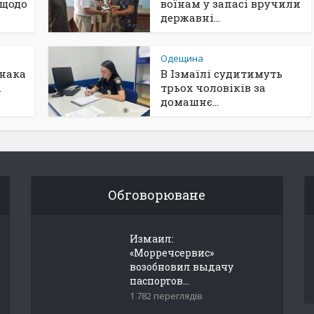
 щодо
воїнам у запасі вручили
державні...
Одещина
юнака
В Ізмаїлі судитимуть
.
трьох чоловіків за
домашнє...
Обговорюване
Измаил:
«Морречсервис»
возобновил выдачу
паспортов...
1 782 переглядів