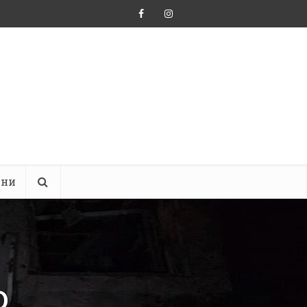
ини
о