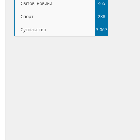
Світові новини
465
Спорт
288
Суспільство
3 067