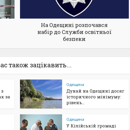
На Одещині розпочався
набір до Служби освітньої
безпеки
ас також зацікавить...
Одещина
 з
Дунай на Одещині досяг
к за
історичного мінімуму:
рівень...
Одещина
У Кілійській громаді