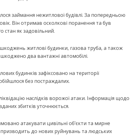
алося займання нежитлової будівлі. За попередньою
вік. Він отримав осколкові поранення та був
о стан як задовільний.
шкоджень житлові будинки, газова труба, а також
пошкоджено два вантажні автомобілі.
ових будинків зафіксовано на території
обійшлося без постраждалих.
ліквідацію наслідків ворожої атаки. Інформація щодо
вданих збитків уточнюється.
ямовано атакувати цивільні об’єкти та мирне
що призводить до нових руйнувань та людських