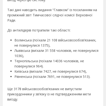
Такі дані наводить видання “Главком” із посиланням на
проміжний звіт Тимчасової слідчої комісії Верховної
Ради.
До антилідерів потрапили такі області:
Волинська (поїхали 21 108 військовозобов’язаних,
не повернулися 1375),
Львівська (виїхали 31 558 чоловіків, не повернулися
1036),
Тернопільська (поїхали 14036 чоловіків, не
повернулися 964).
Київська (виїхали 7427, не повернулися 674),
Рівненська (поїхали 7691, не повернулися 513).
Ще 3178 військовозобов’язаних не випустили
прикордонники у зв’язку із не підтвердженням мети
виїзду.