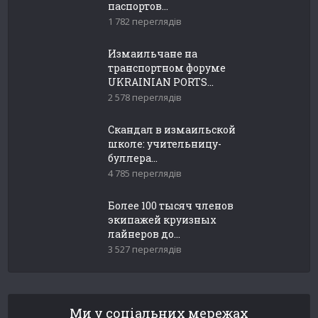
паспортов...
1 782 переглядів
Измаильчане на
транспортном форуме
UKRAINIAN PORTS...
2 578 переглядів
Скандал в измаильской
школе: учительницу-
буллера...
4 785 переглядів
Более 100 тысяч членов
экипажей круизных
лайнеров до...
3 527 переглядів
Ми у соціальних мережах