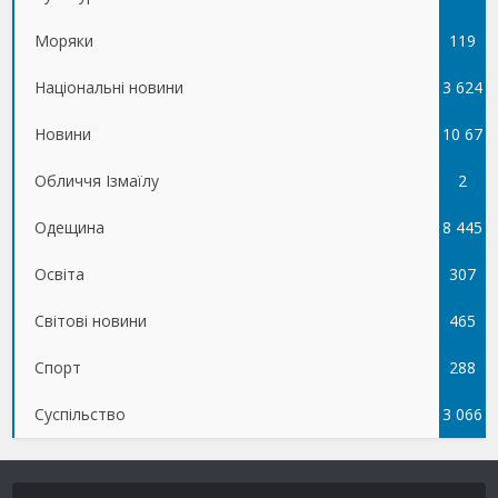
Моряки
119
Національні новини
3 624
Новини
10 67
Обличчя Ізмаїлу
5
2
Одещина
8 445
Освіта
307
Світові новини
465
Спорт
288
Суспільство
3 066