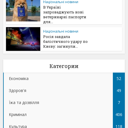
Національні новини
В Україні
запроваджують нові
ветеринарні паспорти
для...
Національні новини
Росія завдала
балістичного удару по
Києву: загинули...
Категории
Економіка
52
Здоров'я
49
Їжа та дозвілля
7
Кримінал
406
Культура
118