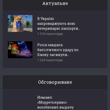
Актуальне
В Україні
запроваджують нові
ветеринарні паспорти...
1 319 переглядів
Росія завдала
балістичного удару по
Києву: загинули...
1 324 переглядів
Обговорюване
Измаил:
«Морречсервис»
возобновил выдачу