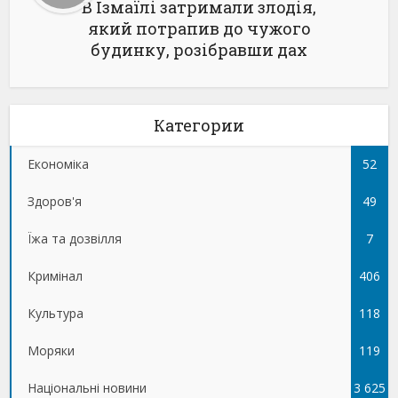
В Ізмаїлі затримали злодія,
який потрапив до чужого
будинку, розібравши дах
Категории
Економіка
52
Здоров'я
49
Їжа та дозвілля
7
Кримінал
406
Культура
118
Моряки
119
Національні новини
3 625