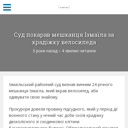
Суд покарав мешканця Ізмаїла за
крадіжку велосипеда
3 роки назад
4 хвилин читання
Ізмаїльський районний суд визнав винним 24-річного
мешканця Ізмаїла, який вкрав велосипед, аби
здивувати свою знайому.
Прокурори довели провину підсудного, який у період дії
воєнного стану у нічний час доби скоїв крадіжку
двоколісного зі сходинкової клітини
багатоквартирного будинку. Обвинувачуваний зізнався