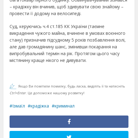
– крадіжку він вчинив, щоб здивувати свою знайому –
провести її додому на велосипеді.
Суд, керуючись ч.4 ст.185 КК України (таємне
викрадення чужого майна, вчинене в умовах воєнного
стану) призначив підсудному 5 років позбавлення волі,
але дав громадянину шанс, змінивши покарання на
випробувальний термін на рік. Протягом цього часу
містянину краще нікого не дивувати.
Якщо Ви помітили помилку, будь ласка, виділіть її та натисніть
Ctrl+Enter
. Це допоможе нашому розвитку!
Ізмаїл
крадіжка
криминал