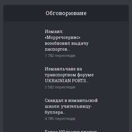
Обговорюване
Измаил:
«Морречсервис»
возобновил выдачу
паспортов...
1 782 переглядів
Измаильчане на
транспортном форуме
UKRAINIAN PORTS...
2 582 переглядів
Скандал в измаильской
школе: учительницу-
буллера...
4 785 переглядів
Более 100 тысяч членов