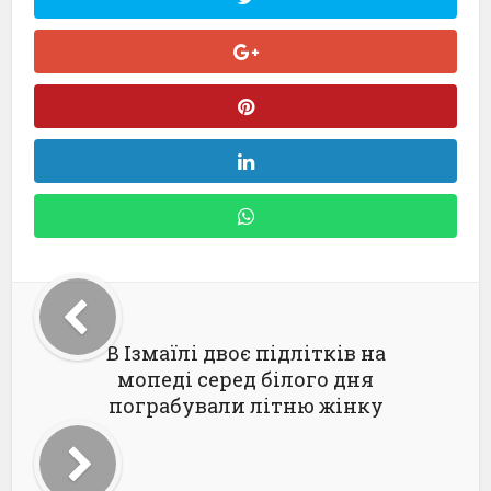
В Ізмаїлі двоє підлітків на
мопеді серед білого дня
пограбували літню жінку