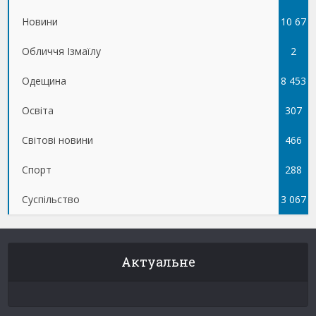
Новини
10 67
Обличчя Ізмаїлу
5
2
Одещина
8 453
Освіта
307
Світові новини
466
Спорт
288
Суспільство
3 067
Актуальне