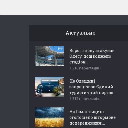
Актуальне
Ворог знову атакував
Одесу: пошкоджено
стадіон...
1 316 переглядів
На Одещині
запрацював Єдиний
туристичний портал...
1 317 переглядів
На Ізмаїльщині
оголошено штормове
попередження:...