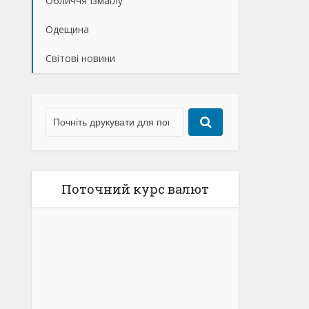
Обличчя Ізмаїлу
Одещина
Світові новини
Поточний курс валют