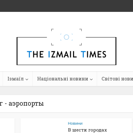
Ізмаїл
Національні новини
Світові нов
г - аэропорты
Новини
В шести городах