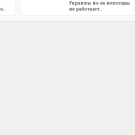
Украины из-за непогоды
...
не работают...