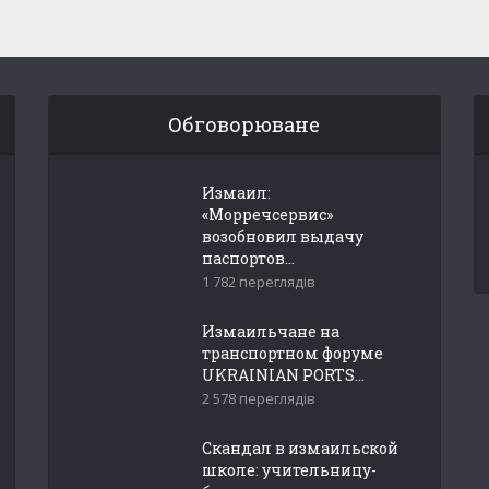
Обговорюване
Измаил:
«Морречсервис»
возобновил выдачу
паспортов...
1 782 переглядів
Измаильчане на
транспортном форуме
UKRAINIAN PORTS...
2 578 переглядів
Скандал в измаильской
школе: учительницу-