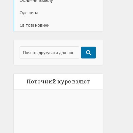
Обличчя Ізмаїлу
Одещина
Світові новини
Поточний курс валют