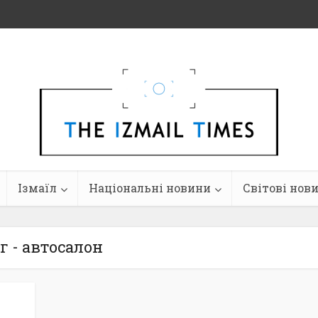
Ізмаїл
Національні новини
Світові нов
г - автосалон