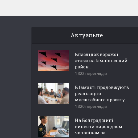
Актуальне
Внаслідок ворожої
атаки на Ізмаїльський
район...
1 322 переглядів
В Ізмаїлі продовжують
реалізацію
масштабного проєкту...
1 320 переглядів
На Болградщині
винесли вирок двом
чоловікам за...