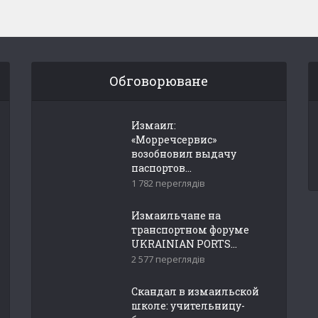
Обговорюване
Измаил:
«Морречсервис»
возобновил выдачу
паспортов...
1 782 переглядів
Измаильчане на
транспортном форуме
UKRAINIAN PORTS...
2 577 переглядів
Скандал в измаильской
школе: учительницу-