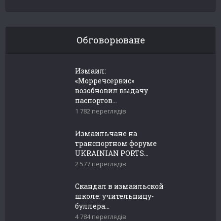
Обговорюване
Измаил:
«Морречсервис»
возобновил выдачу
паспортов...
1 782 переглядів
Измаильчане на
транспортном форуме
UKRAINIAN PORTS...
2 577 переглядів
Скандал в измаильской
школе: учительницу-
буллера...
4 784 переглядів