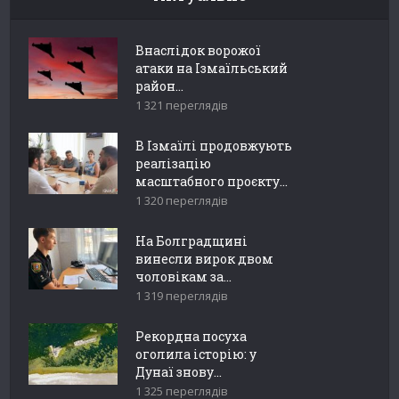
Внаслідок ворожої
атаки на Ізмаїльський
район...
1 321 переглядів
В Ізмаїлі продовжують
реалізацію
масштабного проєкту...
1 320 переглядів
На Болградщині
винесли вирок двом
чоловікам за...
1 319 переглядів
Рекордна посуха
оголила історію: у
Дунаї знову...
1 325 переглядів