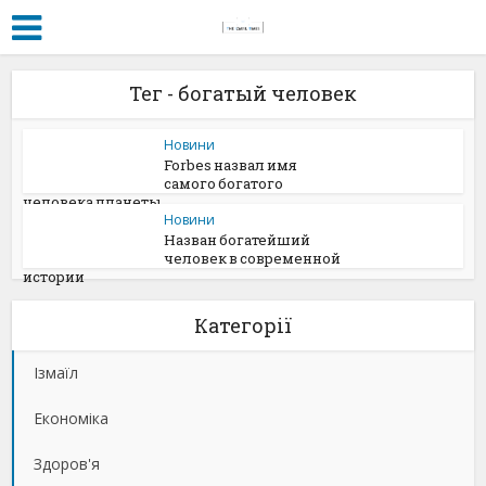
Тег - богатый человек
Новини
Forbes назвал имя
самого богатого
человека планеты
Новини
Назван богатейший
человек в современной
истории
Категорії
Ізмаїл
Економіка
Здоров'я