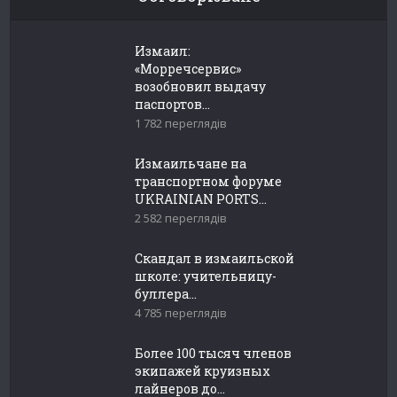
Измаил:
«Морречсервис»
возобновил выдачу
паспортов...
1 782 переглядів
Измаильчане на
транспортном форуме
UKRAINIAN PORTS...
2 582 переглядів
Скандал в измаильской
школе: учительницу-
буллера...
4 785 переглядів
Более 100 тысяч членов
экипажей круизных
лайнеров до...