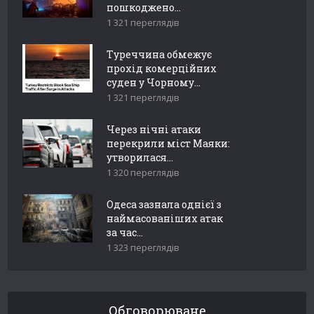
пошкоджено...
1 321 переглядів
Туреччина обмежує
прохід комерційних
суден у Чорному...
1 321 переглядів
Через нічні атаки
перекрили міст Маяки:
утворилася...
1 320 переглядів
Одеса зазнала однієї з
наймасованіших атак
за час...
1 323 переглядів
Обговорюване