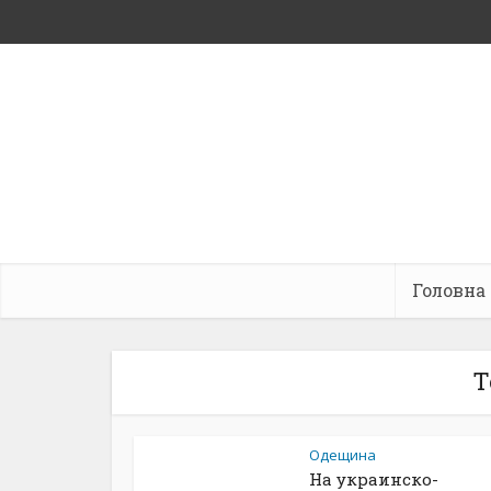
Головна
Т
Одещина
На украинско-