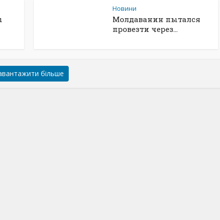
Новини
ы
Молдаванин пытался
провезти через...
авантажити більше