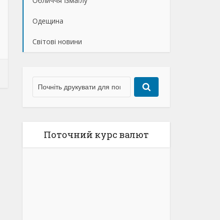
Обличчя Ізмаїлу
Одещина
Світові новини
Поточний курс валют