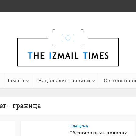
Ізмаїл
Національні новини
Світові нов
ег - граница
Одещина
Обстановка на пунктах