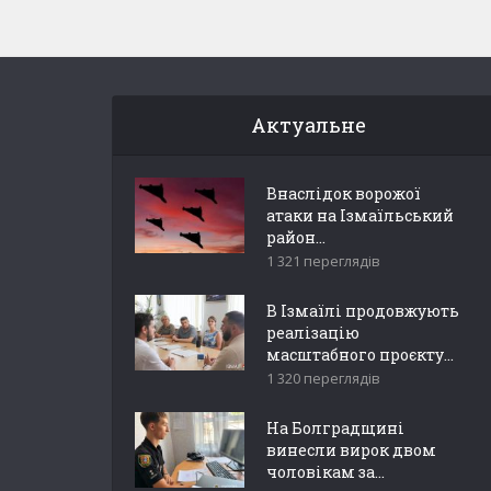
Актуальне
Внаслідок ворожої
атаки на Ізмаїльський
район...
1 321 переглядів
В Ізмаїлі продовжують
реалізацію
масштабного проєкту...
1 320 переглядів
На Болградщині
винесли вирок двом
чоловікам за...