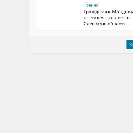
Новини
Гражданин Молдов
пытался попасть в
Одесскую область...
З