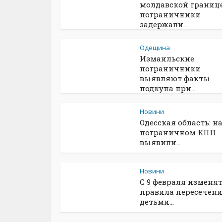
молдавской границ
пограничники
задержали...
Одещина
Измаильские
пограничники
выявляют факты
подкупа при...
Новини
Одесская область: н
пограничном КПП
выявили...
Новини
С 9 февраля изменя
правила пересечен
детьми...