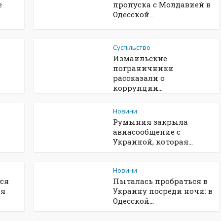
е
пропуска с Молдавией в
Одесской...
Суспільство
Измаильские
пограничники
рассказали о
коррупции...
Новини
а
Румыния закрыла
авиасообщение с
Украиной, которая...
Новини
тся
Пыталась пробраться в
ия
Украину посреди ночи: в
Одесской...