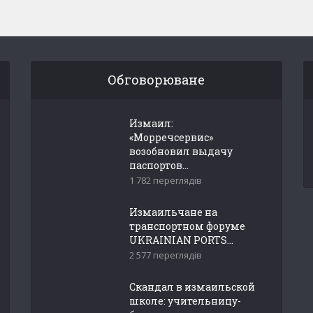
Обговорюване
Измаил:
«Морречсервис»
возобновил выдачу
паспортов...
1 782 переглядів
Измаильчане на
транспортном форуме
UKRAINIAN PORTS...
2 577 переглядів
Скандал в измаильской
школе: учительницу-