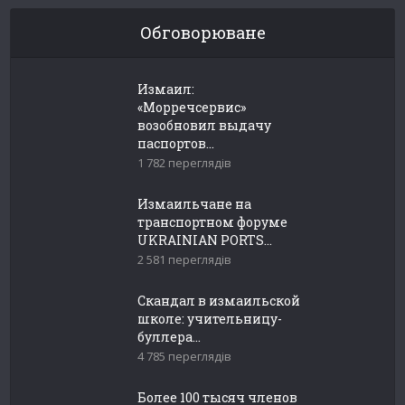
Обговорюване
Измаил:
«Морречсервис»
возобновил выдачу
паспортов...
1 782 переглядів
Измаильчане на
транспортном форуме
UKRAINIAN PORTS...
2 581 переглядів
Скандал в измаильской
школе: учительницу-
буллера...
4 785 переглядів
Более 100 тысяч членов