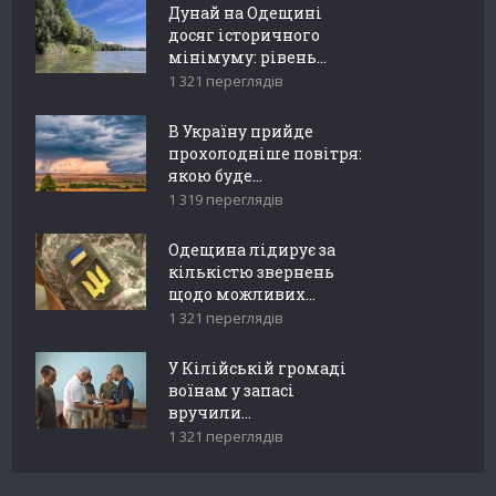
Дунай на Одещині
досяг історичного
мінімуму: рівень...
1 321 переглядів
В Україну прийде
прохолодніше повітря:
якою буде...
1 319 переглядів
Одещина лідирує за
кількістю звернень
щодо можливих...
1 321 переглядів
У Кілійській громаді
воїнам у запасі
вручили...
1 321 переглядів