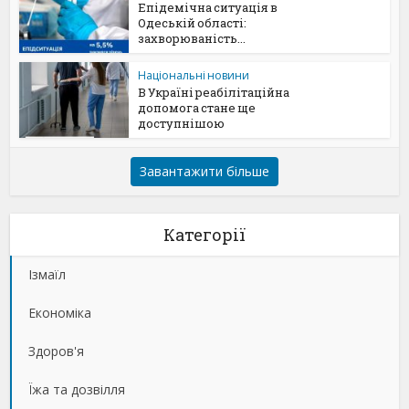
Епідемічна ситуація в
Одеській області:
захворюваність...
Національні новини
В Україні реабілітаційна
допомога стане ще
доступнішою
Завантажити більше
Категорії
Ізмаїл
Економіка
Здоров'я
Їжа та дозвілля