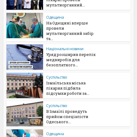
мультиорганний...
Одещина
На Одещині вперше
провели
мультиорганний забір
та...
Національні новини
Уряд розширив перелік
медвиробів для
безоплатного...
Суспільство
Ізмаїльська міська
лікарня підбила
підсумки роботи за...
Суспільство
В Ізмаїлі проведуть
прийом спеціалісти
Одеського...
Одещина