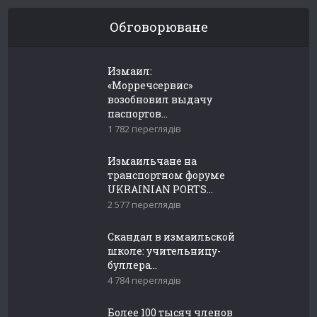
Обговорюване
Измаил:
«Морречсервис»
возобновил выдачу
паспортов...
1 782 переглядів
Измаильчане на
транспортном форуме
UKRAINIAN PORTS...
2 577 переглядів
Скандал в измаильской
школе: учительницу-
буллера...
4 784 переглядів
Более 100 тысяч членов