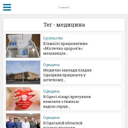
Тег - медицина
Суспільство
В Ізмаїлі працюватиме
«Містечко здоров’я»:
мешканців...
Одещина
Медичні заклади півдня
Одещини працюють у
штатному...
Одещина
В Одесі лікарі врятували
немовля з тяжкою
вадою серця:...
Одещина
В Одеській обласній
лікарні провели