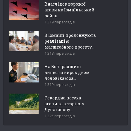
Внаслідок ворожої
атаки на Ізмаїльський
район...
1 319 переглядів
В Ізмаїлі продовжують
реалізацію
масштабного проєкту...
1 318 переглядів
На Болградщині
винесли вирок двом
чоловікам за...
1 319 переглядів
Рекордна посуха
оголила історію: у
Дунаї знову...
1 325 переглядів