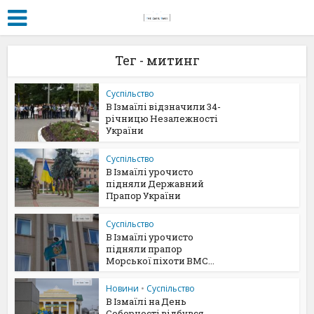
Тег - митинг
Суспільство
В Ізмаїлі відзначили 34-
річницю Незалежності
України
Суспільство
В Ізмаїлі урочисто
підняли Державний
Прапор України
Суспільство
В Ізмаїлі урочисто
підняли прапор
Морської піхоти ВМС...
Новини
•
Суспільство
В Ізмаїлі на День
Соборності відбувся