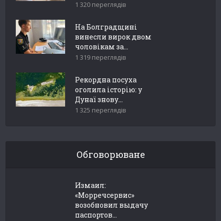
1 320 переглядів
На Болградщині
винесли вирок двом
чоловікам за...
1 319 переглядів
Рекордна посуха
оголила історію: у
Дунаї знову...
1 325 переглядів
Обговорюване
Измаил:
«Морречсервис»
возобновил выдачу
паспортов...