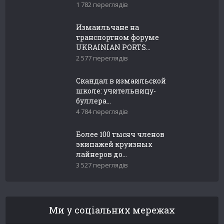
1 782 переглядів
Измаильчане на
транспортном форуме
UKRAINIAN PORTS...
2 577 переглядів
Скандал в измаильской
школе: учительницу-
буллера...
4 784 переглядів
Более 100 тысяч членов
экипажей круизных
лайнеров до...
3 527 переглядів
Ми у соціальних мережах