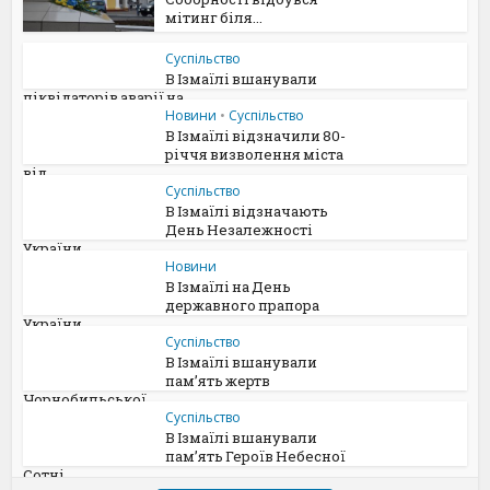
мітинг біля...
Суспільство
В Ізмаїлі вшанували
ліквідаторів аварії на...
Новини
•
Суспільство
В Ізмаїлі відзначили 80-
річчя визволення міста
від...
Суспільство
В Ізмаїлі відзначають
День Незалежності
України
Новини
В Ізмаїлі на День
державного прапора
України...
Суспільство
В Ізмаїлі вшанували
памʼять жертв
Чорнобильської...
Суспільство
В Ізмаїлі вшанували
пам’ять Героїв Небесної
Сотні