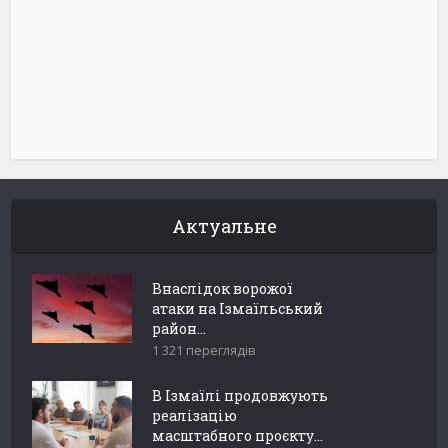
Актуальне
Внаслідок ворожої
атаки на Ізмаїльський
район...
1 321 переглядів
В Ізмаїлі продовжують
реалізацію
масштабного проєкту...