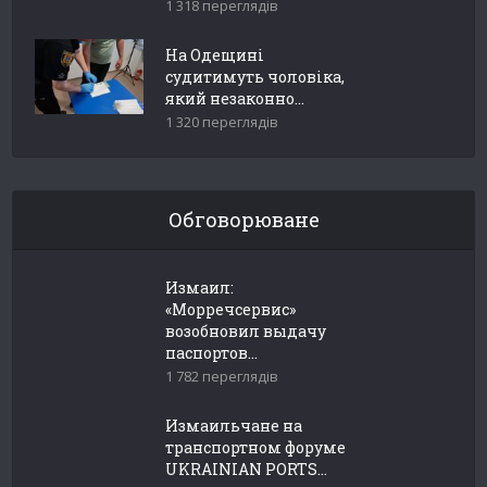
1 318 переглядів
На Одещині
судитимуть чоловіка,
який незаконно...
1 320 переглядів
Обговорюване
Измаил:
«Морречсервис»
возобновил выдачу
паспортов...
1 782 переглядів
Измаильчане на
транспортном форуме
UKRAINIAN PORTS...