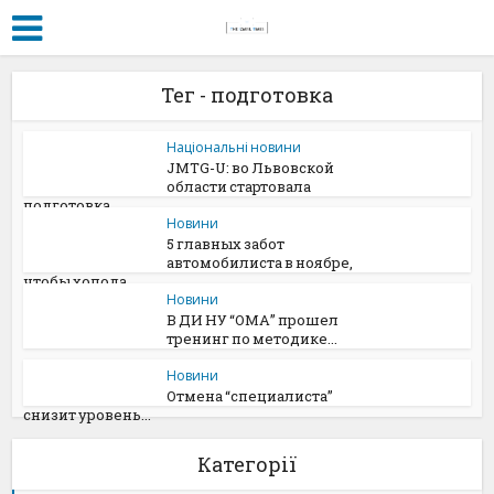
Тег - подготовка
Національні новини
JMTG-U: во Львовской
области стартовала
подготовка...
Новини
5 главных забот
автомобилиста в ноябре,
чтобы холода...
Новини
В ДИ НУ “ОМА” прошел
тренинг по методике...
Новини
Отмена “специалиста”
снизит уровень...
Категорії