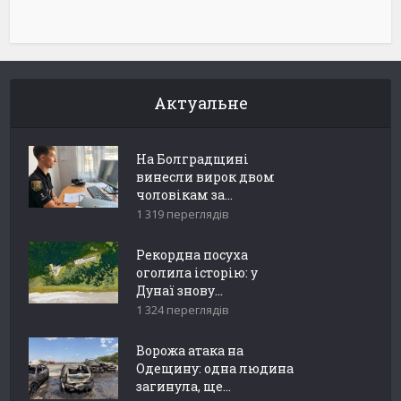
Актуальне
На Болградщині
винесли вирок двом
чоловікам за...
1 319 переглядів
Рекордна посуха
оголила історію: у
Дунаї знову...
1 324 переглядів
Ворожа атака на
Одещину: одна людина
загинула, ще...