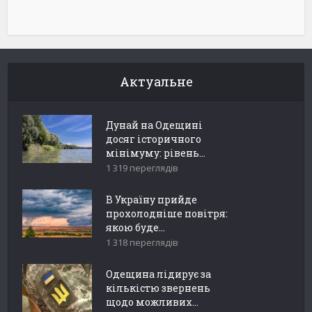
Актуальне
Дунай на Одещині
досяг історичного
мінімуму: рівень...
1 319 переглядів
В Україну прийде
прохолодніше повітря:
якою буде...
1 318 переглядів
Одещина лідирує за
кількістю звернень
щодо можливих...