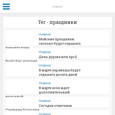
Тег - праздники
Новини
Майские праздники:
сколько будут отдыхать
измаильчане
Новини
День дурака или April
Fools’ Day: история...
Новини
В марте украинцы будут
отдыхать десять дней
Новини
В марте всех ждет
дополнительный
выходной
Новини
Сегодня отмечаем
Сретение Господне
Новини