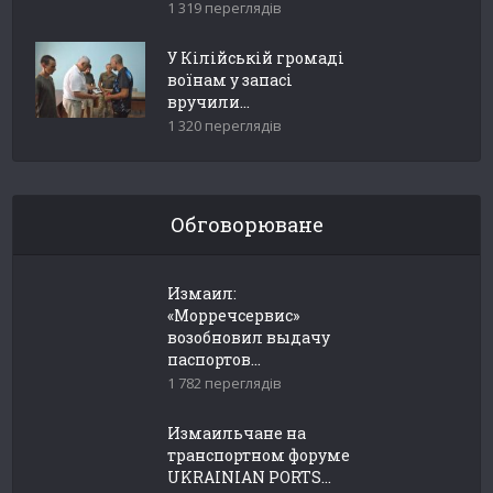
1 319 переглядів
У Кілійській громаді
воїнам у запасі
вручили...
1 320 переглядів
Обговорюване
Измаил:
«Морречсервис»
возобновил выдачу
паспортов...
1 782 переглядів
Измаильчане на
транспортном форуме
UKRAINIAN PORTS...