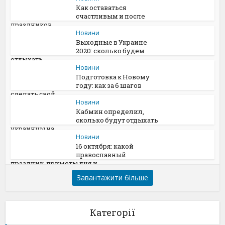
Как оставаться
счастливым и после
праздников
Новини
Выходные в Украине
2020: сколько будем
отдыхать
Новини
Подготовка к Новому
году: как за 6 шагов
сделать свой...
Новини
Кабмин определил,
сколько будут отдыхать
украинцы на...
Новини
16 октября: какой
православный
праздник, приметы дня и...
Завантажити більше
Категорії