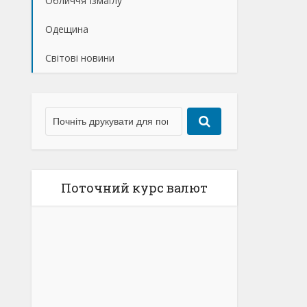
Обличчя Ізмаїлу
Одещина
Світові новини
Поточний курс валют