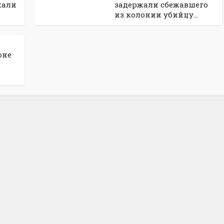
жали
задержали сбежавшего
из колонии убийцу...
оне