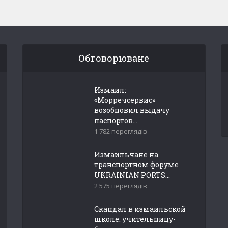
Обговорюване
Измаил:
«Морречсервис»
возобновил выдачу
паспортов...
1 782 переглядів
Измаильчане на
транспортном форуме
UKRAINIAN PORTS...
2 575 переглядів
Скандал в измаильской
школе: учительницу-