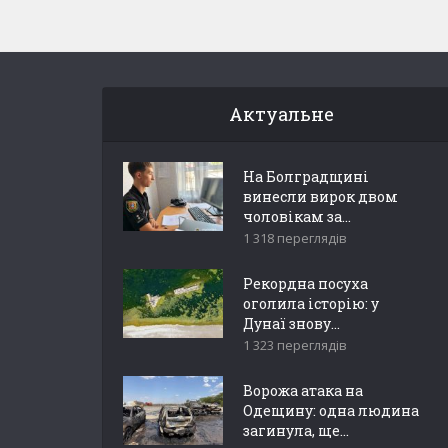
Актуальне
На Болградщині
винесли вирок двом
чоловікам за...
1 318 переглядів
Рекордна посуха
оголила історію: у
Дунаї знову...
1 323 переглядів
Ворожа атака на
Одещину: одна людина
загинула, ще...