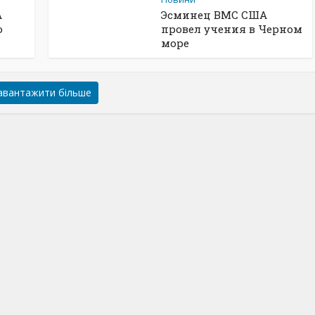
А
Эсминец ВМС США
ю
провел учения в Черном
море
авантажити більше