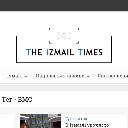
Ізмаїл
Національні новини
Світові нов
Тег - ВМС
Суспільство
В Ізмаїлі урочисто