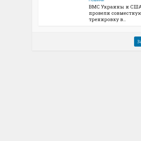
ВМС Украины и СШ
провели совместну
тренировку в...
З