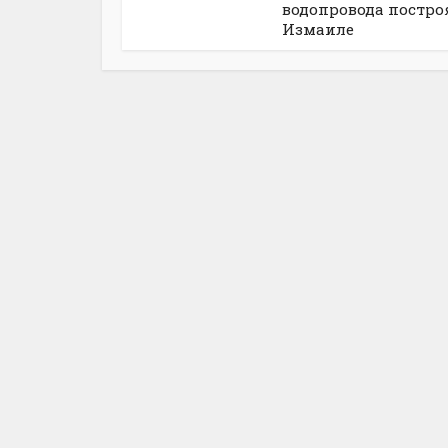
водопровода постро
Измаиле