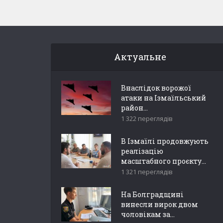
Актуальне
Внаслідок ворожої
атаки на Ізмаїльський
район...
1 322 переглядів
В Ізмаїлі продовжують
реалізацію
масштабного проєкту...
1 321 переглядів
На Болградщині
винесли вирок двом
чоловікам за...