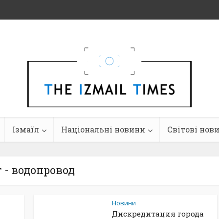
Ізмаїл
Національні новини
Світові нов
г - водопровод
Новини
Дискредитация города