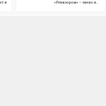
ят в
«Ревизором» – звено в...