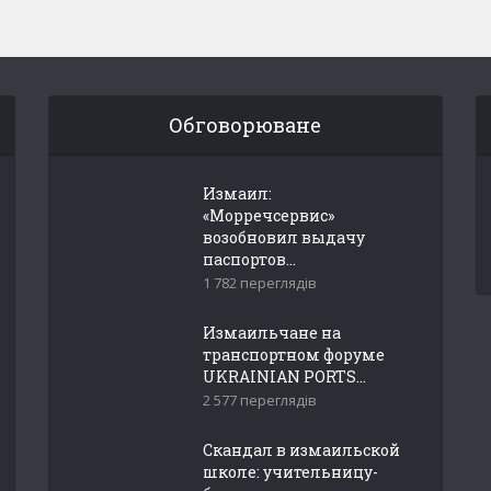
Обговорюване
Измаил:
«Морречсервис»
возобновил выдачу
паспортов...
1 782 переглядів
Измаильчане на
транспортном форуме
UKRAINIAN PORTS...
2 577 переглядів
Скандал в измаильской
школе: учительницу-