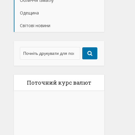
Обличчя Ізмаїлу
Одещина
Світові новини
Поточний курс валют