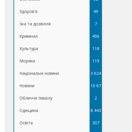
Здоров'я
49
Їжа та дозвілля
7
Кримінал
406
Культура
118
Моряки
119
Національні новини
3 624
Новини
10 67
Обличчя Ізмаїлу
5
2
Одещина
8 443
Освіта
307