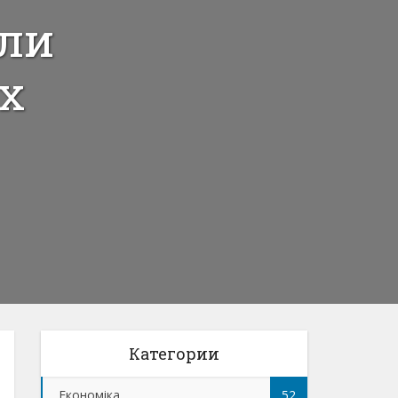
али
х
Категории
Економіка
52