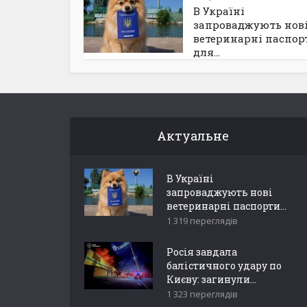
В Україні
запроваджують нов
ветеринарні паспор
для...
Актуальне
В Україні
запроваджують нові
ветеринарні паспорти...
1 319 переглядів
Росія завдала
балістичного удару по
Києву: загинули...
1 323 переглядів