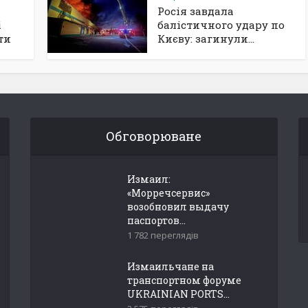
Росія завдала
і
балістичного удару по
ти
Києву: загинули...
Обговорюване
Измаил:
«Морречсервис»
возобновил выдачу
паспортов...
1 782 переглядів
Измаильчане на
транспортном форуме
UKRAINIAN PORTS...