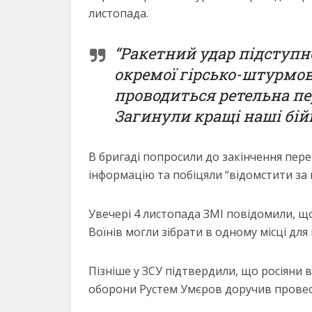
листопада.
“Ракетний удар підступно
окремої гірсько-штурмов
проводиться ретельна пер
Загинули кращі наші бійц
В бригаді попросили до закінчення пер
інформацію та побіцяли “відомстити за 
Увечері 4 листопада ЗМІ повідомили, що
Воїнів могли зібрати в одному місці для
Пізніше у ЗСУ підтвердили, що росіяни 
оборони Рустем Умєров доручив провест