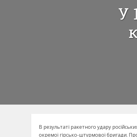
У 
к
В результаті ракетного удару російських
окремої гірсько-штурмової бригади. Про