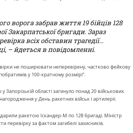
го ворога забрав життя 19 бійців 128
ої Закарпатської бригади. Зараз
евірка всіх обставин трагедії…
і, – йдеться в повідомленні.
евірки не поширювати неперевірену, частково фейкову
побратимів у 100-кратному розмірі”.
 у Запорізькій області загинуло понад 20 військових.
 нагородження у День ракетних військ і артилерії.
вдарили ракетою Іскандер-М по 128 бригаді. Міністр
и перевірку за фактом загибелі захисників.