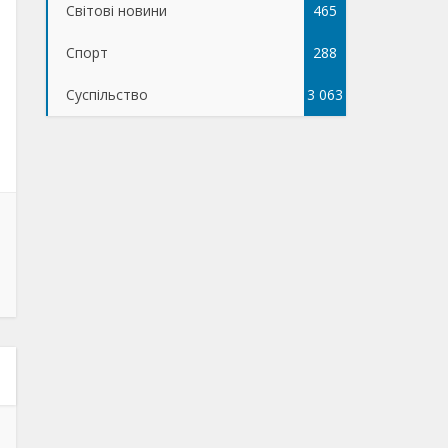
Світові новини
465
Спорт
288
Суспільство
3 063