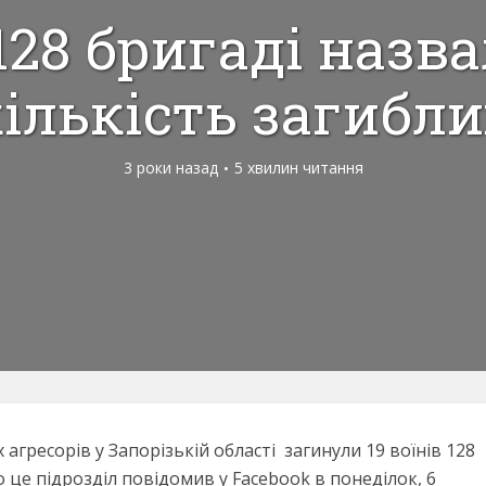
128 бригаді назв
ількість загибли
3 роки назад
5 хвилин читання
 агресорів у Запорізькій області загинули 19 воїнів 128
 це підрозділ повідомив у Facebook в понеділок, 6