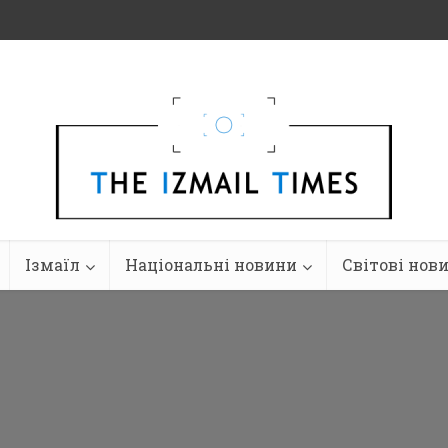
Ізмаїл
Національні новини
Світові нов