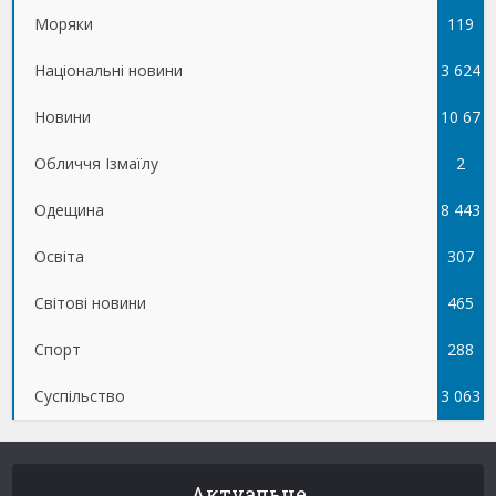
Моряки
119
Національні новини
3 624
Новини
10 67
Обличчя Ізмаїлу
5
2
Одещина
8 443
Освіта
307
Світові новини
465
Спорт
288
Суспільство
3 063
Актуальне