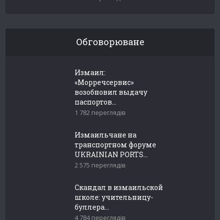
Обговорюване
Измаил:
«Морречсервис»
возобновил выдачу
паспортов...
1 782 переглядів
Измаильчане на
транспортном форуме
UKRAINIAN PORTS...
2 575 переглядів
Скандал в измаильской
школе: учительницу-
буллера...
4 784 переглядів