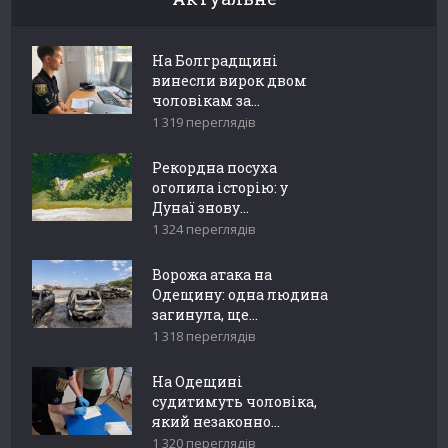
На Болградщині
винесли вирок двом
чоловікам за...
1 319 переглядів
Рекордна посуха
оголила історію: у
Дунаї знову...
1 324 переглядів
Ворожа атака на
Одещину: одна людина
загинула, ще...
1 318 переглядів
На Одещині
судитимуть чоловіка,
який незаконно...
1 320 переглядів