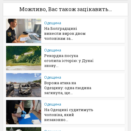
Можливо, Вас також зацікавить...
Одещина
На Болградщині
винесли вирок двом
чоловікам за...
Одещина
Рекордна посуха
оголила історію: у Дунаї
знову...
Одещина
Ворожа атака на
Одещину: одна людина
загинула, ще...
Одещина
На Одещині судитимуть
чоловіка, який
незаконно...