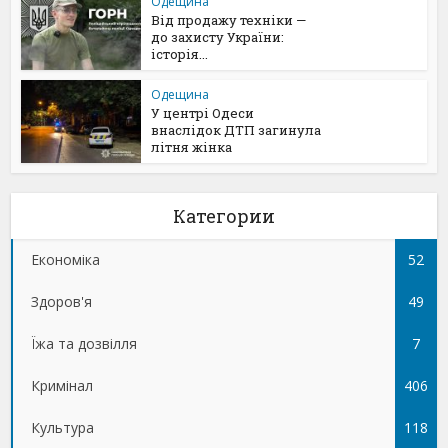
Одещина
Від продажу техніки —
до захисту України:
історія...
Одещина
У центрі Одеси
внаслідок ДТП загинула
літня жінка
Категории
Економіка
52
Здоров'я
49
Їжа та дозвілля
7
Кримінал
406
Культура
118