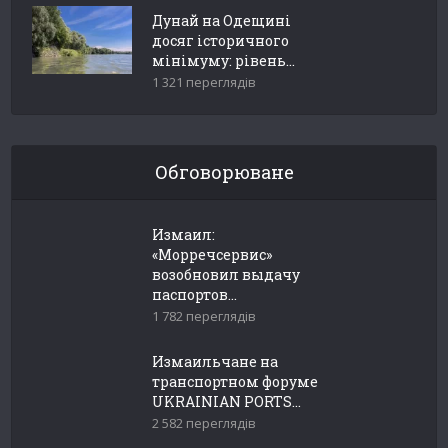
Дунай на Одещині
досяг історичного
мінімуму: рівень...
1 321 переглядів
Обговорюване
Измаил:
«Морречсервис»
возобновил выдачу
паспортов...
1 782 переглядів
Измаильчане на
транспортном форуме
UKRAINIAN PORTS...
2 582 переглядів