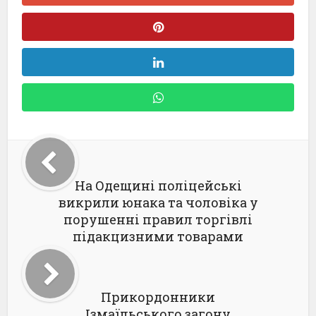
На Одещині поліцейські
викрили юнака та чоловіка у
порушенні правил торгівлі
підакцизними товарами
Прикордонники
Ізмаїльського загону