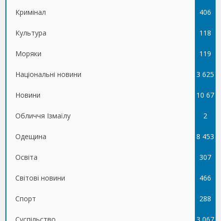
Кримінал
406
Культура
118
Моряки
119
Національні новини
3 625
Новини
10 67
Обличчя Ізмаїлу
5
2
Одещина
8 453
Освіта
307
Світові новини
466
Спорт
288
Суспільство
3 067