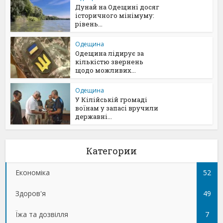
Дунай на Одещині досяг
історичного мінімуму:
рівень...
Одещина
Одещина лідирує за
кількістю звернень
щодо можливих...
Одещина
У Кілійській громаді
воїнам у запасі вручили
державні...
Категории
Економіка
52
Здоров'я
49
Їжа та дозвілля
7