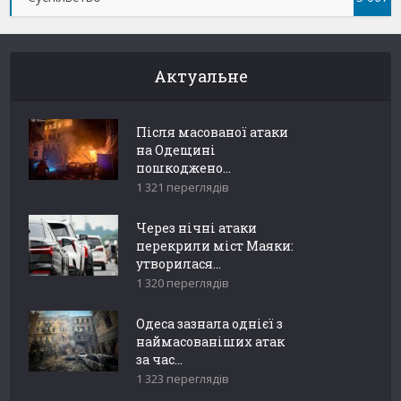
Актуальне
Після масованої атаки
на Одещині
пошкоджено...
1 321 переглядів
Через нічні атаки
перекрили міст Маяки:
утворилася...
1 320 переглядів
Одеса зазнала однієї з
наймасованіших атак
за час...
1 323 переглядів