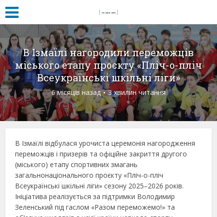
В Ізмаїлі нагородили переможців
міського етапу проєкту «Пліч-о-пліч
Всеукраїнські шкільні ліги»
6 місяців назад
3 хвилин читання
В Ізмаїлі відбулася урочиста церемонія нагородження
переможців і призерів та офіційне закриття другого
(міського) етапу спортивних змагань
загальнонаціонального проєкту «Пліч-о-пліч
Всеукраїнські шкільні ліги» сезону 2025–2026 років.
Ініціатива реалізується за підтримки
Володимир
Зеленський
під гаслом «Разом переможемо!» та