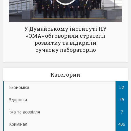
У Дунайському інституті НУ
«ОМА» обговорили стратегії
розвитку та відкрили
сучасну лабораторію
Категории
Економіка
52
Здоров'я
49
Їжа та дозвілля
7
Кримінал
406