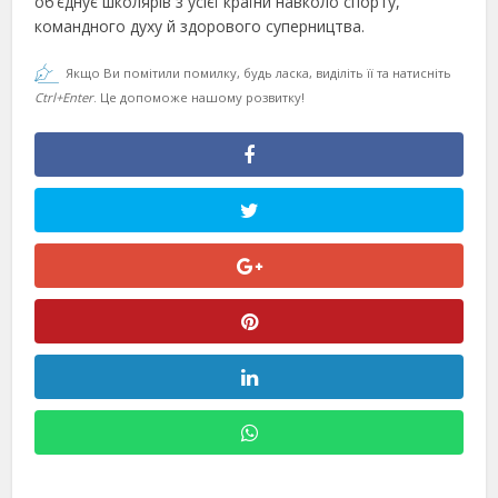
об’єднує школярів з усієї країни навколо спорту,
командного духу й здорового суперництва.
Якщо Ви помітили помилку, будь ласка, виділіть її та натисніть
Ctrl+Enter
. Це допоможе нашому розвитку!