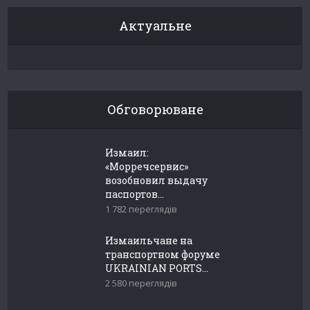
Актуальне
Обговорюване
Измаил:
«Морречсервис»
возобновил выдачу
паспортов...
1 782 переглядів
Измаильчане на
транспортном форуме
UKRAINIAN PORTS...
2 580 переглядів