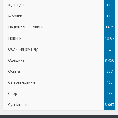
Культура
118
Моряки
119
Національні новини
3 625
Новини
10 67
Обличчя Ізмаїлу
5
2
Одещина
8 450
Освіта
307
Світові новини
465
Спорт
288
Суспільство
3 067