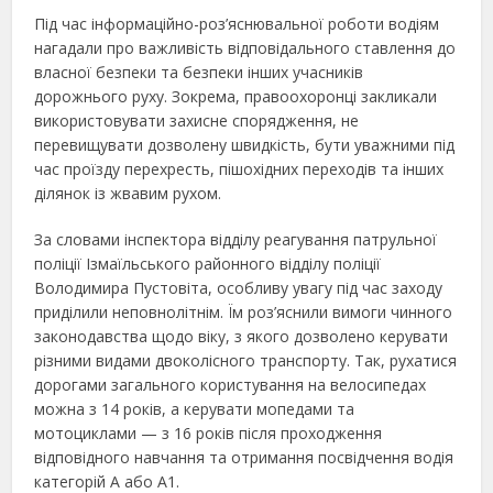
Під час інформаційно-роз’яснювальної роботи водіям
нагадали про важливість відповідального ставлення до
власної безпеки та безпеки інших учасників
дорожнього руху. Зокрема, правоохоронці закликали
використовувати захисне спорядження, не
перевищувати дозволену швидкість, бути уважними під
час проїзду перехресть, пішохідних переходів та інших
ділянок із жвавим рухом.
За словами інспектора відділу реагування патрульної
поліції Ізмаїльського районного відділу поліції
Володимира Пустовіта, особливу увагу під час заходу
приділили неповнолітнім. Їм роз’яснили вимоги чинного
законодавства щодо віку, з якого дозволено керувати
різними видами двоколісного транспорту. Так, рухатися
дорогами загального користування на велосипедах
можна з 14 років, а керувати мопедами та
мотоциклами — з 16 років після проходження
відповідного навчання та отримання посвідчення водія
категорій А або А1.