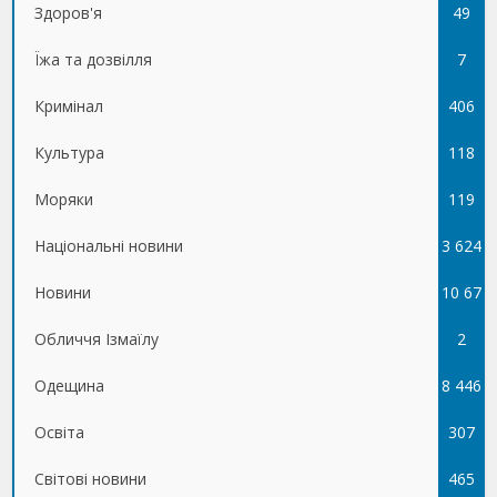
Здоров'я
49
Їжа та дозвілля
7
Кримінал
406
Культура
118
Моряки
119
Національні новини
3 624
Новини
10 67
Обличчя Ізмаїлу
5
2
Одещина
8 446
Освіта
307
Світові новини
465