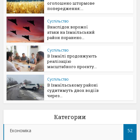
оголошено штормове
попередження:...
Суспільство
Внаслідок ворожої
атаки на Ізмаїльський
район поранено...
Суспільство
В Ізмаїлі продовжують
реалізацію
масштабного проєкту...
Суспільство
В Ізмаїльському районі
судитимуть двох водіїв
через...
Категории
Економіка
52