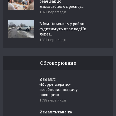
реалізацію
масштабного проєкту...
1 321 переглядів
В Ізмаїльському районі
судитимуть двох водіїв
через...
1 331 переглядів
Обговорюване
Измаил:
«Морречсервис»
возобновил выдачу
паспортов...
1 782 переглядів
Измаильчане на