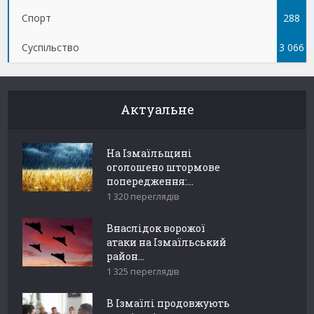
Спорт
288
Суспільство
3 066
Актуальне
На Ізмаїльщині
оголошено штормове
попередження:...
1 320 переглядів
Внаслідок ворожої
атаки на Ізмаїльський
район...
1 325 переглядів
В Ізмаїлі продовжують