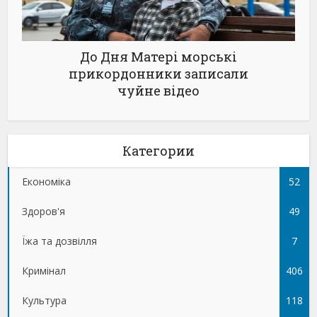
До Дня Матері морські
прикордонники записали
чуйне відео
Категории
Економіка
52
Здоров'я
49
Їжа та дозвілля
7
Кримінал
406
Культура
118