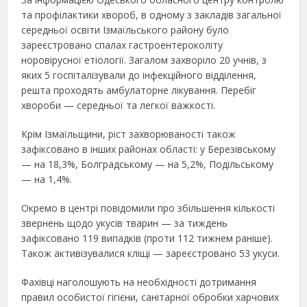
та профілактики хвороб, в одному з закладів загальної
середньої освіти Ізмаїльського району було
зареєстровано спалах гастроентероколіту
норовірусної етіології. Загалом захворіло 20 учнів, з
яких 5 госпіталізували до інфекційного відділення,
решта проходять амбулаторне лікування. Перебіг
хвороби — середньої та легкої важкості.
Крім Ізмаїльщини, ріст захворюваності також
зафіксовано в інших районах області: у Березівському
— на 18,3%, Болградському — на 5,2%, Подільському
— на 1,4%.
Окремо в центрі повідомили про збільшення кількості
звернень щодо укусів тварин — за тиждень
зафіксовано 119 випадків (проти 112 тижнем раніше).
Також активізувалися кліщі — зареєстровано 53 укуси.
Фахівці наголошують на необхідності дотримання
правил особистої гігієни, санітарної обробки харчових