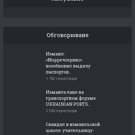
Обговорюване
Измаил:
«Морречсервис»
возобновил выдачу
паспортов...
1 782 переглядів
Измаильчане на
транспортном форуме
UKRAINIAN PORTS...
2 580 переглядів
Скандал в измаильской
школе: учительницу-