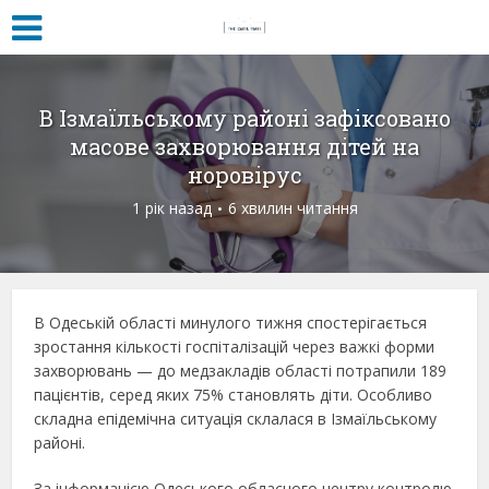
В Ізмаїльському районі зафіксовано
масове захворювання дітей на
норовірус
1 рік назад
6 хвилин читання
В Одеській області минулого тижня спостерігається
зростання кількості госпіталізацій через важкі форми
захворювань — до медзакладів області потрапили 189
пацієнтів, серед яких 75% становлять діти. Особливо
складна епідемічна ситуація склалася в Ізмаїльському
районі.
За інформацією Одеського обласного центру контролю