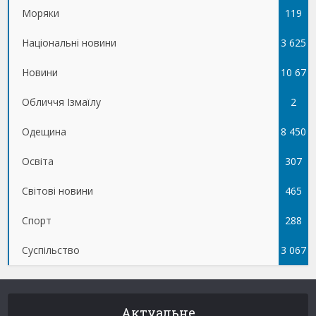
Моряки
119
Національні новини
3 625
Новини
10 67
Обличчя Ізмаїлу
5
2
Одещина
8 450
Освіта
307
Світові новини
465
Спорт
288
Суспільство
3 067
Актуальне