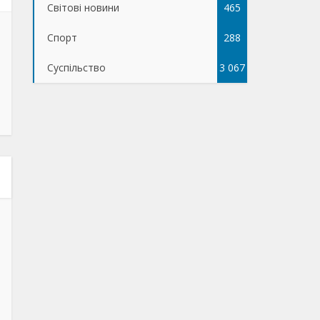
Світові новини
465
Спорт
288
Суспільство
3 067