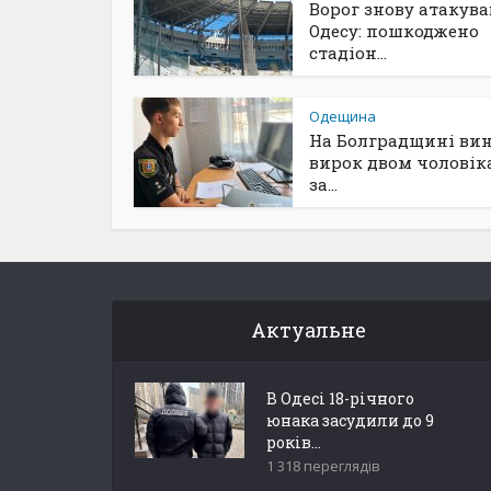
Ворог знову атакува
Одесу: пошкоджено
стадіон...
Одещина
На Болградщині ви
вирок двом чоловік
за...
Актуальне
В Одесі 18-річного
юнака засудили до 9
років...
1 318 переглядів