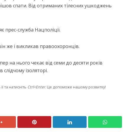
пішов спати. Від отриманих тілесних ушкоджень
є прес-служба Нацполіції.
він же і викликав правоохоронців.
ер на нього чекає від семи до десяти років
 слідчому ізоляторі.
її та натисніть
Ctrl+Enter
. Це допоможе нашому розвитку!