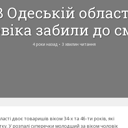
В Одеській област
віка забили до с
4 роки назад
3 хвилин читання
асті двоє товаришів віком 34-х та 46-ти років, які
ку. У розпалі суперечки молодший за віком чоловік