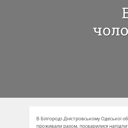
чоло
В Білгороді-Дністровському Одеської обл
проживали разом, посварилися напідпит