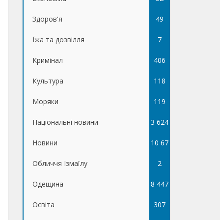
Здоров'я
49
Їжа та дозвілля
7
Кримінал
406
Культура
118
Моряки
119
Національні новини
3 624
Новини
10 67
Обличчя Ізмаїлу
5
2
Одещина
8 447
Освіта
307