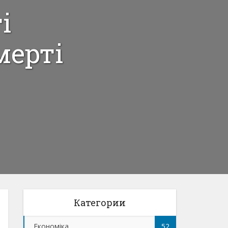
і
мерті
Категории
Економіка
52