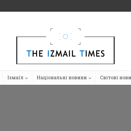
Ізмаїл
Національні новини
Світові нов