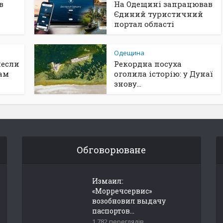
в
На Одещині запрацював
Єдиний туристичний
портал області
Одещина
несли
Рекордна посуха
ам
оголила історію: у Дунаї
знову...
Обговорюване
Измаил:
«Морречсервис»
возобновил выдачу
паспортов...
1 782 переглядів