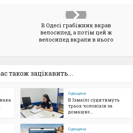
В Одесі грабіжник вкрав
велосипед, а потім цей ж
велосипед вкрали в нього
ас також зацікавить...
Одещина
юнака
В Ізмаїлі судитимуть
.
трьох чоловіків за
домашнє...
Одещина