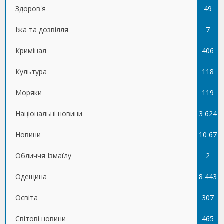
Здоров'я
49
Їжа та дозвілля
7
Кримінал
406
Культура
118
Моряки
119
Національні новини
3 624
Новини
10 67
Обличчя Ізмаїлу
5
2
Одещина
8 443
Освіта
307
Світові новини
465