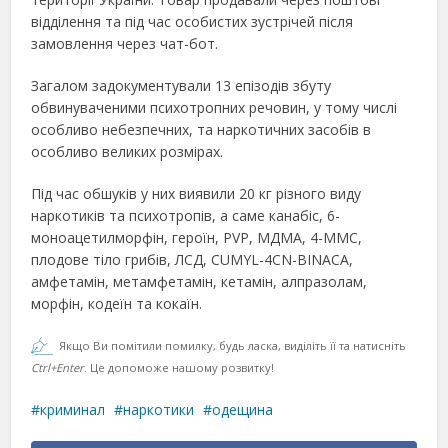
відділення та під час особистих зустрічей після
замовлення через чат-бот.
Загалом задокументували 13 епізодів збуту
обвинуваченими психотропних речовин, у тому числі
особливо небезпечних, та наркотичних засобів в
особливо великих розмірах.
Під час обшуків у них виявили 20 кг різного виду
наркотиків та психотропів, а саме канабіс, 6-
моноацетилморфін, героїн, PVP, МДМА, 4-ММС,
плодове тіло грибів, ЛСД, CUMYL-4CN-BINACA,
амфетамін, метамфетамін, кетамін, алпразолам,
морфін, кодеїн та кокаїн.
Якщо Ви помітили помилку, будь ласка, виділіть її та натисніть
Ctrl+Enter
. Це допоможе нашому розвитку!
криминал
наркотики
одещина