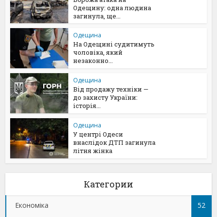
Одещину: одна людина
загинула, ще...
Одещина
На Одещині судитимуть
чоловіка, який
незаконно...
Одещина
Від продажу техніки —
до захисту України:
історія...
Одещина
У центрі Одеси
внаслідок ДТП загинула
літня жінка
Категории
Економіка
52