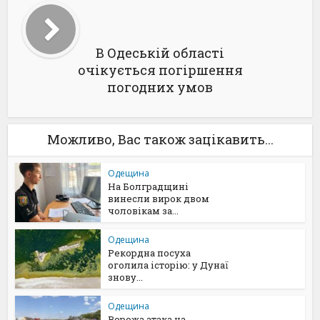
В Одеській області
очікується погіршення
погодних умов
Можливо, Вас також зацікавить...
Одещина
На Болградщині
винесли вирок двом
чоловікам за...
Одещина
Рекордна посуха
оголила історію: у Дунаї
знову...
Одещина
Ворожа атака на