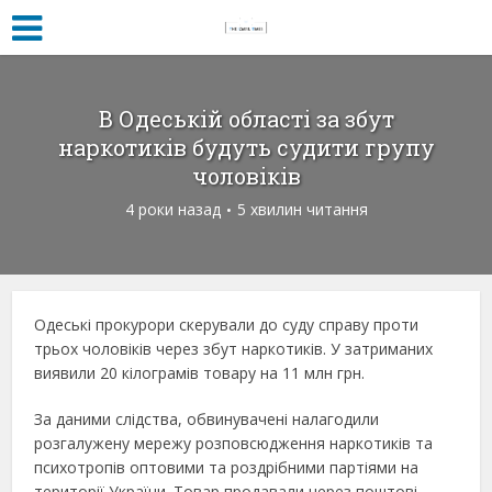
В Одеській області за збут
наркотиків будуть судити групу
чоловіків
4 роки назад
5 хвилин читання
Одеські прокурори скерували до суду справу проти
трьох чоловіків через збут наркотиків. У затриманих
виявили 20 кілограмів товару на 11 млн грн.
За даними слідства, обвинувачені налагодили
розгалужену мережу розповсюдження наркотиків та
психотропів оптовими та роздрібними партіями на
території України. Товар продавали через поштові