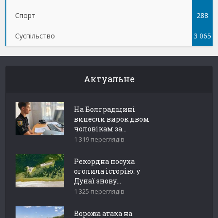
Спорт
288
Суспільство
3 065
Актуальне
На Болградщині
винесли вирок двом
чоловікам за...
1 319 переглядів
Рекордна посуха
оголила історію: у
Дунаї знову...
1 325 переглядів
Ворожа атака на