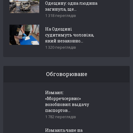
Одещину: одна людина
загинула, ще...
1 318 переглядів
На Одещині
судитимуть чоловіка,
який незаконно...
1 320 переглядів
Обговорюване
Измаил:
«Морречсервис»
возобновил выдачу
паспортов...
1 782 переглядів
Измаильчане на