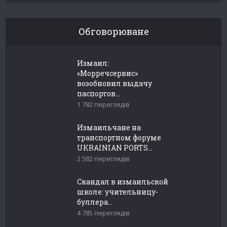
Обговорюване
Измаил:
«Морречсервис»
возобновил выдачу
паспортов...
1 782 переглядів
Измаильчане на
транспортном форуме
UKRAINIAN PORTS...
2 582 переглядів
Скандал в измаильской
школе: учительницу-
буллера...
4 785 переглядів