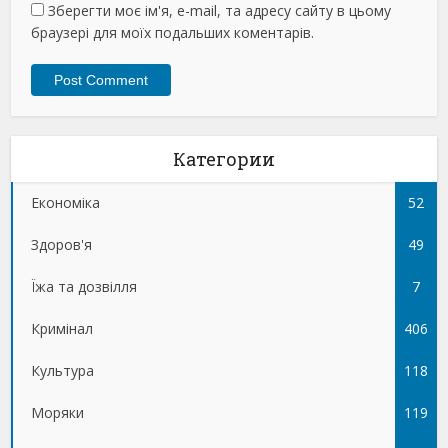
Зберегти моє ім'я, e-mail, та адресу сайту в цьому
браузері для моїх подальших коментарів.
Категории
Економіка
52
Здоров'я
49
Їжа та дозвілля
7
Кримінал
406
Культура
118
Моряки
119