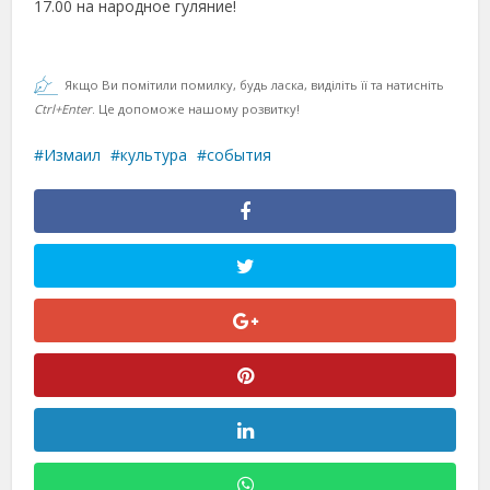
17.00 на народное гуляние!
Якщо Ви помітили помилку, будь ласка, виділіть її та натисніть
Ctrl+Enter
. Це допоможе нашому розвитку!
Измаил
культура
события