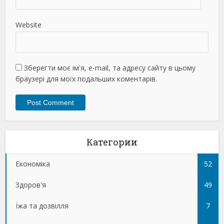
Website
Зберегти моє ім'я, e-mail, та адресу сайту в цьому
браузері для моїх подальших коментарів.
Категории
Економіка
52
Здоров'я
49
Їжа та дозвілля
7