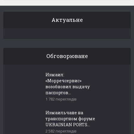
Актуальне
Обговорюване
Измаил:
«Морречсервис»
возобновил выдачу
паспортов...
1 782 переглядів
Измаильчане на
транспортном форуме
UKRAINIAN PORTS...
2 582 переглядів