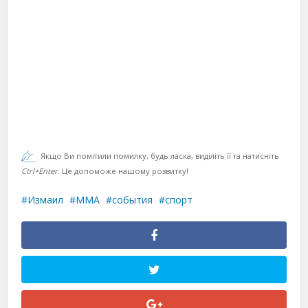
Якщо Ви помітили помилку, будь ласка, виділіть її та натисніть
Ctrl+Enter
. Це допоможе нашому розвитку!
Измаил
ММА
события
спорт