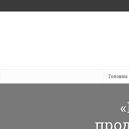
Головна
«
прод