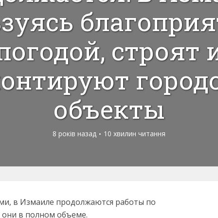
зуясь благопри
погодой, строят 
онтируют город
объекты
8 років назад
10 хвилин читання
ми, в Измаиле продолжаются работы по
 они в полном объеме.