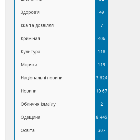
Здоров'я
49
Їжа та дозвілля
7
Кримінал
406
Культура
118
Моряки
119
Національні новини
3 624
Новини
10 67
Обличчя Ізмаїлу
5
2
Одещина
8 445
Освіта
307