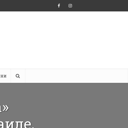
ини
а»
аиле,