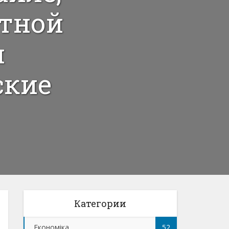
ятной
и
ские
Категории
Економіка
52