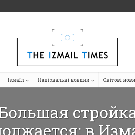
Ізмаїл
Національні новини
Світові нов
Большая стройк
олжается: в Изм