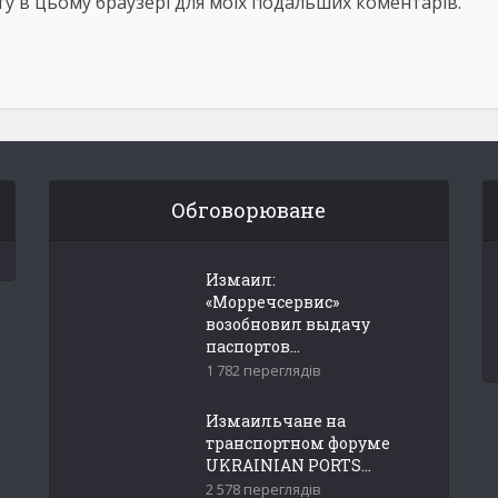
айту в цьому браузері для моїх подальших коментарів.
Обговорюване
Измаил:
«Морречсервис»
возобновил выдачу
паспортов...
1 782 переглядів
Измаильчане на
транспортном форуме
UKRAINIAN PORTS...
2 578 переглядів