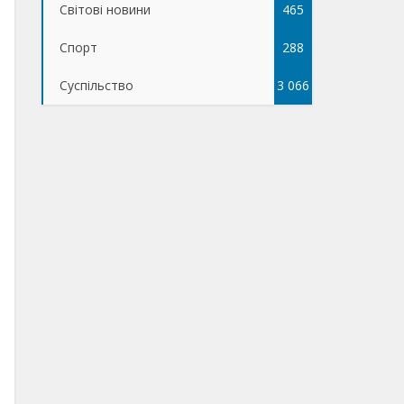
Світові новини
465
Спорт
288
Суспільство
3 066