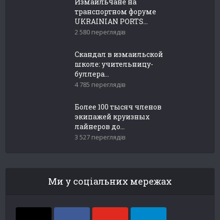
Измаильчане на
транспортном форуме
UKRAINIAN PORTS...
2 580 переглядів
Скандал в измаильской
школе: учительницу-
буллера...
4 785 переглядів
Более 100 тысяч членов
экипажей круизных
лайнеров до...
3 527 переглядів
Ми у соціальних мережах