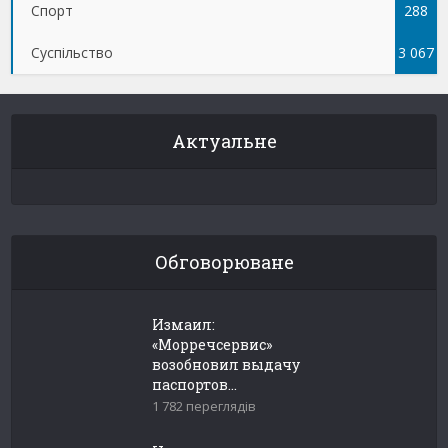
Спорт
288
Суспільство
3 067
Актуальне
Обговорюване
Измаил:
«Морречсервис»
возобновил выдачу
паспортов...
1 782 переглядів