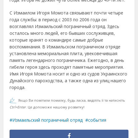
С Измаилом Игоря Момота связывают почти четыре
года службы: в период с 2003 по 2006 года он
возглавлял Измаильский пограничный отряд. Здесь
осталось много людей, его бывших сослуживцев,
которые хранят о командире самые добрые
воспоминания. В Измаильском пограничном отряде
установлена мемориальная плита, увековечившая
память легендарного пограничника. Ежегодно, в день
гибели героя здесь проходят памятные мероприятия.
Имя Игоря Момота носит и одно из судов Украинского
Дунайского пароходства, а также одна из улиц нашего
города.
Якщо Ви помітили помилку, будь ласка, виділіть її та натисніть
Ctrl+Enter
. Це допоможе нашому розвитку!
Измаильский пограничный отряд
события