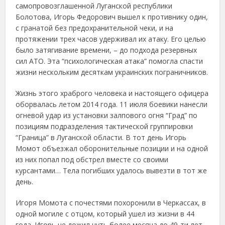
самопровозглашенной Луганской республики
Болотова, Игорь Федорович вышел к противнику один,
с гранатой без предохранительной чеки, и на
протяжении трех часов удерживал их атаку. Его целью
было затягивание времени, – до подхода резервных
сил АТО. Эта “психологическая атака” помогла спасти
жизни нескольким десяткам украинских пограничников.
Жизнь этого храброго человека и настоящего офицера
оборвалась летом 2014 года. 11 июля боевики нанесли
огневой удар из установки залпового огня “Град” по
позициям подразделения тактической группировки
“Граница” в Луганской области. В тот день Игорь
Момот объезжал оборонительные позиции и на одной
из них попал под обстрел вместе со своими
курсантами… Тела погибших удалось вывезти в тот же
день.
Игоря Момота с почестями похоронили в Черкассах, в
одной могиле с отцом, который ушел из жизни в 44
года. Игорь не дожил чуть более месяца до 49-ти лет.