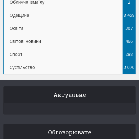
Обличчя Ізмаїлу
5
2
Одещина
8 459
Освіта
307
Світові новини
466
Спорт
288
Суспільство
3 070
Актуальне
Обговорюване