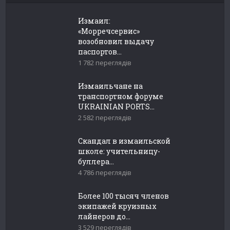
Измаил:
«Морречсервис»
возобновил выдачу
паспортов...
1 782 переглядів
Измаильчане на
транспортном форуме
UKRAINIAN PORTS...
2 582 переглядів
Скандал в измаильской
школе: учительницу-
буллера...
4 786 переглядів
Более 100 тысяч членов
экипажей круизных
лайнеров до...
3 529 переглядів