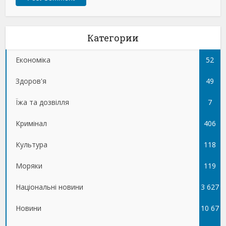
Категории
Економіка
52
Здоров'я
49
Їжа та дозвілля
7
Кримінал
406
Культура
118
Моряки
119
Національні новини
3 627
Новини
10 67